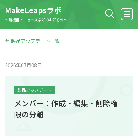
MakeLeapsラボ
検索する
〜新機能・ニュースなどのお知らせ〜
ホーム
製品アップデート一覧
製品アップデート
2026年07月08日
MakeLeaps活用方法
製品アップデート
ニュース
メンバー：作成・編集・削除権
限の分離