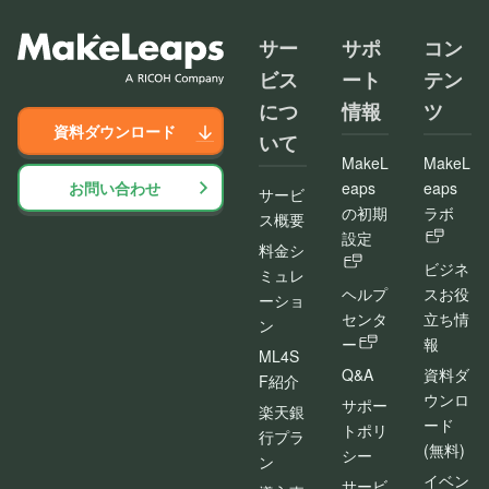
サー
サポ
コン
ビス
ート
テン
につ
情報
ツ
資料ダウンロード
いて
MakeL
MakeL
お問い合わせ
eaps
eaps
サービ
の初期
ラボ
ス概要
設定
料金シ
ビジネ
ミュレ
ヘルプ
スお役
ーショ
センタ
立ち情
ン
ー
報
ML4S
Q&A
資料ダ
F紹介
ウンロ
サポー
楽天銀
ード
トポリ
行プラ
(無料)
シー
ン
イベン
サービ