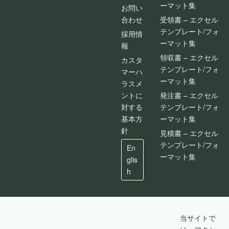
ーマット集
お問い
合わせ
受領書 – エクセル
テンプレート/フォ
採用情
ーマット集
報
領収書 – エクセル
カスタ
テンプレート/フォ
マーハ
ーマット集
ラスメ
ントに
発注書 – エクセル
対する
テンプレート/フォ
基本方
ーマット集
針
見積書 – エクセル
テンプレート/フォ
En
ーマット集
glis
h
当サイトで