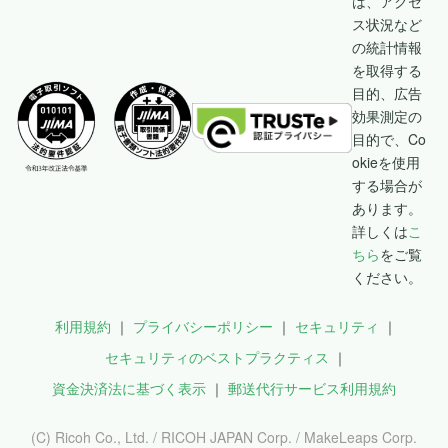
は、アクセ
ス状況など
の統計情報
を取得する
目的、広告
効果測定の
目的で、Co
okieを使用
する場合が
あります。
詳しくは
こ
ちら
をご覧
ください。
利用規約
プライバシーポリシー
セキュリティ
セキュリティのベストプラクティス
資金決済法に基づく表示
郵送代行サービス利用規約
(C) Ricoh Co., Ltd. / RICOH JAPAN Corp. / MakeLeaps Corp.