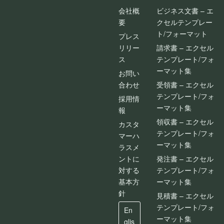
会社概
ビジネス文書 – エ
要
クセルテンプレー
ト/フォーマット
プレス
リリー
請求書 – エクセル
ス
テンプレート/フォ
ーマット集
お問い
合わせ
受領書 – エクセル
テンプレート/フォ
採用情
ーマット集
報
領収書 – エクセル
カスタ
テンプレート/フォ
マーハ
ーマット集
ラスメ
ントに
発注書 – エクセル
対する
テンプレート/フォ
基本方
ーマット集
針
見積書 – エクセル
テンプレート/フォ
En
ーマット集
glis