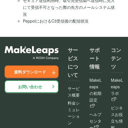
セキュア送信利用時、取引先受信箱へ送信時に先方
にて受信不可となった際の先方のメールシステム状
況
PeppolにおけるC3受信後の配信状況
サー
サポ
コン
ビス
ート
テン
につ
情報
ツ
資料ダウンロード
いて
MakeL
MakeL
お問い合わせ
eaps
eaps
サービ
の初期
ラボ
ス概要
設定
料金シ
ビジネ
ミュレ
ヘルプ
スお役
ーショ
センタ
立ち情
ン
ー
報