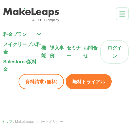
料金プラン
メイクリープス料
機
導入事
セミナ
お問合
ログイ
金
能
例
ー
せ
ン
Salesforce版料
金
資料請求 (無料)
無料トライアル
トップ
MakeLeaps サポートポリシー