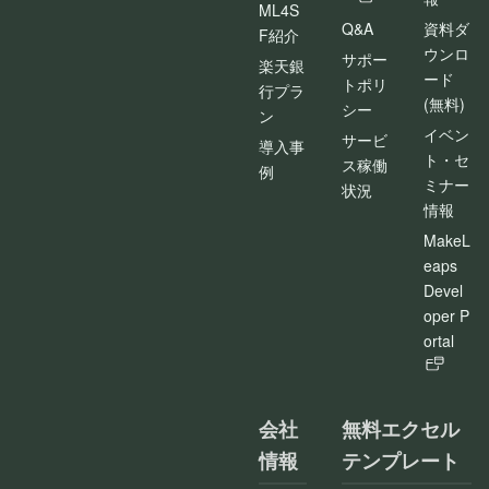
ML4S
Q&A
資料ダ
F紹介
ウンロ
サポー
楽天銀
ード
トポリ
行プラ
(無料)
シー
ン
イベン
サービ
導入事
ト・セ
ス稼働
例
ミナー
状況
情報
MakeL
eaps
Devel
oper P
ortal
会社
無料エクセル
情報
テンプレート