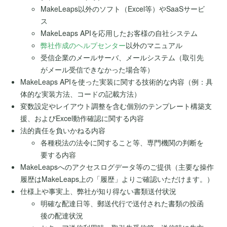
MakeLeaps以外のソフト（Excel等）やSaaSサービ
ス
MakeLeaps APIを応用したお客様の自社システム
弊社作成のヘルプセンター
以外のマニュアル
受信企業のメールサーバ、メールシステム（取引先
がメール受信できなかった場合等）
MakeLeaps APIを使った実装に関する技術的な内容（例：具
体的な実装方法、コードの記載方法）
変数設定やレイアウト調整を含む個別のテンプレート構築支
援、およびExcel動作確認に関する内容
法的責任を負いかねる内容
各種税法の法令に関すること等、専門機関の判断を
要する内容
MakeLeapsへのアクセスログデータ等のご提供（主要な操作
履歴はMakeLeaps上の「履歴」よりご確認いただけます。）
仕様上や事実上、弊社が知り得ない書類送付状況
明確な配達日等、郵送代行で送付された書類の投函
後の配達状況