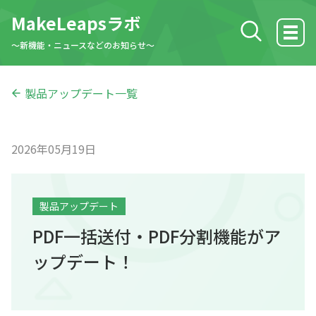
MakeLeapsラボ
検索する
〜新機能・ニュースなどのお知らせ〜
ホーム
製品アップデート一覧
製品アップデート
2026年05月19日
MakeLeaps活用方法
製品アップデート
ニュース
PDF一括送付・PDF分割機能がア
ップデート！