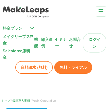
料金プラン
メイクリープス料
機
導入事
セミナ
お問合
ログイ
金
能
例
ー
せ
ン
Salesforce版料
金
資料請求 (無料)
無料トライアル
トップ
最新導入事例
Vuzix Corporation