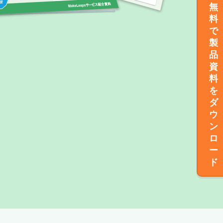
無
料
で
製
品
資
料
を
ダ
ウ
ン
ロ
ー
ド