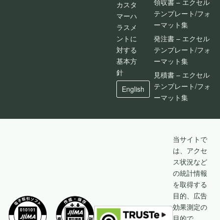
領収書 – エクセル
カスタ
テンプレート/フォ
マーハ
ーマット集
ラスメ
ントに
発注書 – エクセル
対する
テンプレート/フォ
基本方
ーマット集
針
見積書 – エクセル
テンプレート/フォ
English
ーマット集
当サイトで
は、アクセ
ス状況など
の統計情報
を取得する
目的、広告
効果測定の
目的で、