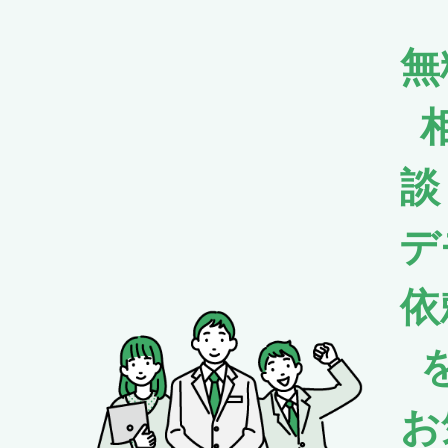
無
談
デ
依
お