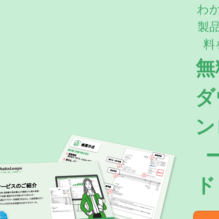
わ
製
料
無
ダ
ン
ド