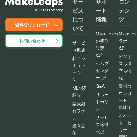
サー
サポ
コン
ビス
ート
テン
につ
情報
ツ
資料ダウンロード
いて
MakeLeaps
MakeLea
お問い合わせ
の初期
ラボ
サービ
設定
ス概要
ビジネ
料金シ
ヘルプ
スお役
ミュレ
センタ
立ち情
ーショ
ー
報
ン
Q&A
資料ダ
ML4SF
ウンロ
サポー
紹介
ード
トポリ
楽天銀
(無料)
シー
行プラ
イベン
サービ
ン
ト・セ
ス稼働
導入事
ミナー
状況
例
情報