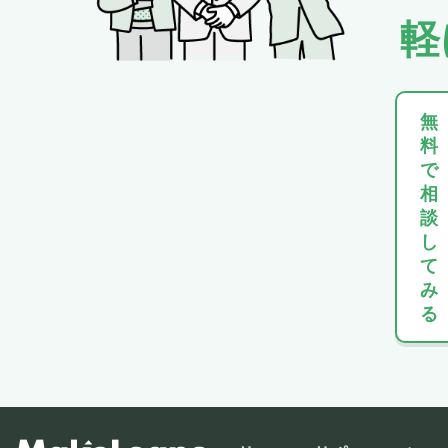
軽
無
料
で
相
談
し
て
み
る