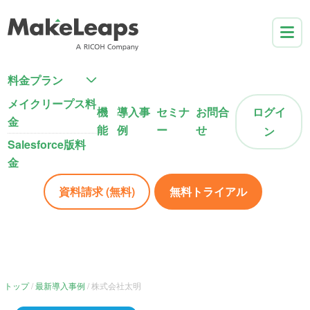
料金プラン
メイクリープス料
機
導入事
セミナ
お問合
ログイ
金
能
例
ー
せ
ン
Salesforce版料
金
資料請求 (無料)
無料トライアル
トップ
最新導入事例
株式会社太明