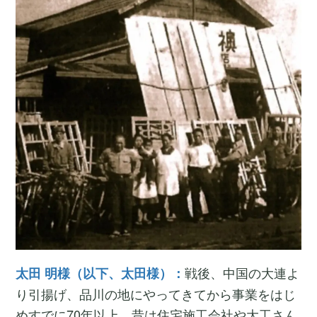
戦後、中国の大連よ
太田 明様（以下、太田様）：
り引揚げ、品川の地にやってきてから事業をはじ
めすでに70年以上、昔は住宅施工会社や大工さん