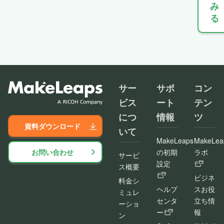
み
る
サー
サポ
コン
ビス
ート
テン
につ
情報
ツ
資料ダウンロード
いて
MakeLeaps
MakeLea
お問い合わせ
の初期
ラボ
サービ
設定
ス概要
ビジネ
料金シ
ヘルプ
スお役
ミュレ
センタ
立ち情
ーショ
ー
報
ン