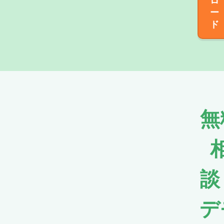
ロ
ー
ド
無
談
デ