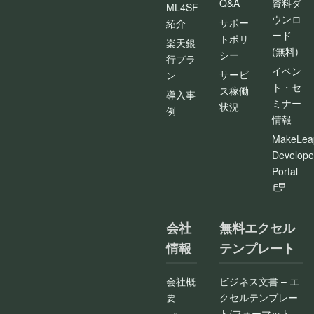
Q&A
資料ダ
ML4SF
ウンロ
サポー
紹介
ード
トポリ
楽天銀
(無料)
シー
行プラ
イベン
サービ
ン
ト・セ
ス稼働
導入事
ミナー
状況
例
情報
MakeLea
Develope
Portal
会社
無料エクセル
情報
テンプレート
会社概
ビジネス文書 – エ
要
クセルテンプレー
ト/フォーマット