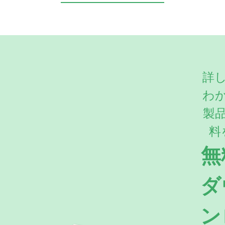
詳
わ
製
料
無
ダ
ン