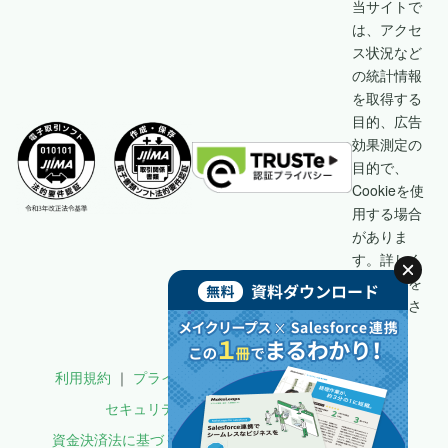
当サイトで
は、アクセ
ス状況など
の統計情報
を取得する
目的、広告
効果測定の
目的で、
Cookieを使
用する場合
がありま
す。詳しく
は
こちら
を
ご覧くださ
い。
利用規約
プライバシーポリシー
セキュリティ
セキュリティのベストプラクティス
資金決済法に基づく表示
郵送代行サービス利用規約