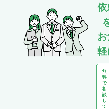
依
お
軽
無
料
で
相
談
し
て