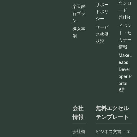
ウンロ
サポー
楽天銀
ード
トポリ
行プラ
(無料)
シー
ン
イベン
サービ
導入事
ト・セ
ス稼働
例
ミナー
状況
情報
MakeL
eaps
Devel
oper P
ortal
会社
無料エクセル
情報
テンプレート
会社概
ビジネス文書 – エ