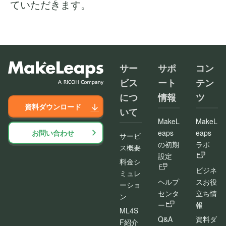
ていただきます。
サー
サポ
コン
ビス
ート
テン
につ
情報
ツ
資料ダウンロード
いて
MakeL
MakeL
お問い合わせ
eaps
eaps
サービ
の初期
ラボ
ス概要
設定
料金シ
ビジネ
ミュレ
ヘルプ
スお役
ーショ
センタ
立ち情
ン
ー
報
ML4S
Q&A
資料ダ
F紹介