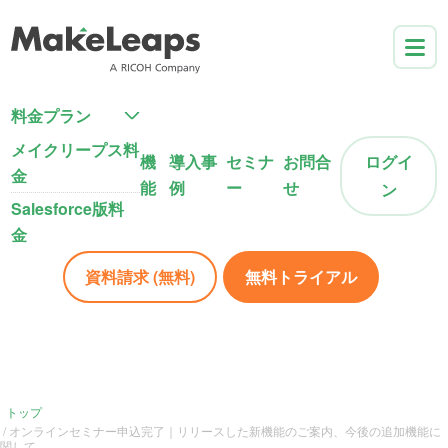
料金プラン
メイクリープス料
機
導入事
セミナ
お問合
ログイ
金
能
例
ー
せ
ン
Salesforce版料
金
資料請求 (無料)
無料トライアル
トップ
オンラインセミナー申込完了｜リリースした新機能のご案内、今後の追加機能に
関して