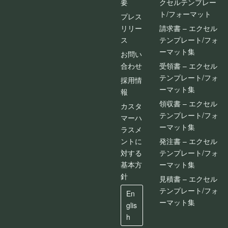
要
クセルテンプレー
ト/フォーマット
プレス
リリー
請求書 – エクセル
ス
テンプレート/フォ
ーマット集
お問い
合わせ
受領書 – エクセル
テンプレート/フォ
採用情
ーマット集
報
領収書 – エクセル
カスタ
テンプレート/フォ
マーハ
ーマット集
ラスメ
ントに
発注書 – エクセル
対する
テンプレート/フォ
基本方
ーマット集
針
見積書 – エクセル
テンプレート/フォ
En
ーマット集
glis
h