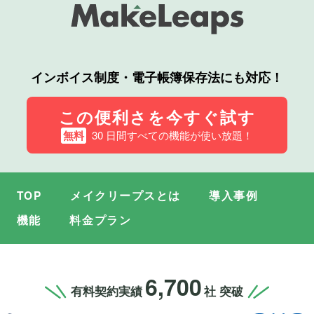
インボイス制度・電子帳簿保存法
にも対応！
この便利さを今すぐ試す
無料
30 日間すべての機能が使い放題！
TOP
メイクリープスとは
導入事例
機能
料金プラン
6,700
有料契約実績
社 突破