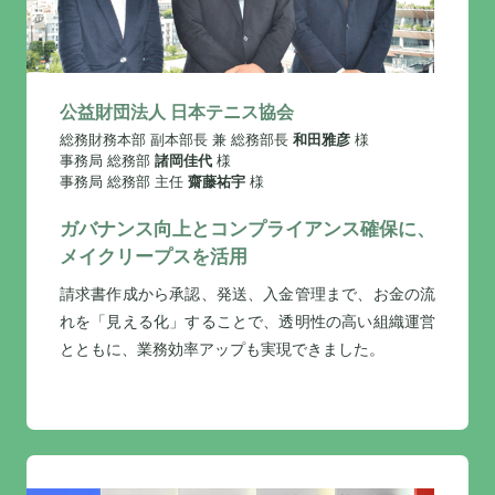
公益財団法人 日本テニス協会
総務財務本部 副本部長 兼 総務部長
和田雅彦
様
事務局 総務部
諸岡佳代
様
事務局 総務部 主任
齋藤祐宇
様
ガバナンス向上とコンプライアンス確保に、
メイクリープスを活用
請求書作成から承認、発送、入金管理まで、お金の流
れを「見える化」することで、透明性の高い組織運営
とともに、業務効率アップも実現できました。