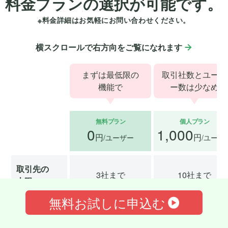
料金プランの
選択が可能です。
※料金詳細はお気軽にお問い合わせください。
横スクロールで右方向をご覧になれます
まずは最低限の
取引社数とユーザ
機能で
ー数は
少なめ
無料プラン
個人プラン
0
1,000
円
円
/ユーザー
/ユーザ
取引先の
3社まで
10社まで
上限
無料お試しに申込む
ユーザーの
1人まで
3人まで
上限