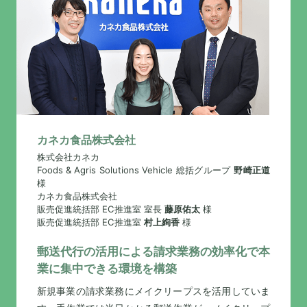
カネカ食品株式会社
株式会社カネカ
Foods & Agris Solutions Vehicle 総括グループ
野崎正道
様
カネカ食品株式会社
販売促進統括部 EC推進室 室長
藤原佑太
様
販売促進統括部 EC推進室
村上絢香
様
郵送代行の活用による請求業務の効率化で本
業に集中できる環境を構築
新規事業の請求業務にメイクリープスを活用していま