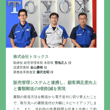
株式会社トヨックス
取締役 経営管理本部 本部長
荒地正人
様
流通営業部
金山勝裕
様
業務改革推進室
藤沢忠昭
様
販売管理システムと連携し、顧客満足度向上
と書類郵送の9割削減を実現
書類の発送方法を郵送から電子送付に切り替えたこと
で、取引先への書類送付が大幅にスピードアップしま
した。また、当社内の作業時間も従来と比較して約