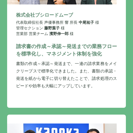
株式会社ブシロードムーブ
代表取締役社長 声優事務所 響 所長
中尾祐子
様
管理セクション
藤野葉子
様
営業部 営業チーム
濱野伸一郎
様
請求書の作成～承認～発送までの業務フロー
を標準化し、マネジメント体制を強化
書類の作成～承認～発送まで、一連の請求業務をメイ
クリープスで標準化できました。また、書類の承認・
発送を紙から電子に切り替えたことで、請求処理のス
ピードや効率も大幅にアップしています。