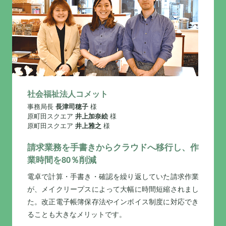
社会福祉法人コメット
事務局長
長津司穂子
様
原町田スクエア
井上加奈絵
様
原町田スクエア
井上雅之
様
請求業務を手書きからクラウドへ移行し、作
業時間を80％削減
電卓で計算・手書き・確認を繰り返していた請求作業
が、メイクリープスによって大幅に時間短縮されまし
た。改正電子帳簿保存法やインボイス制度に対応でき
ることも大きなメリットです。