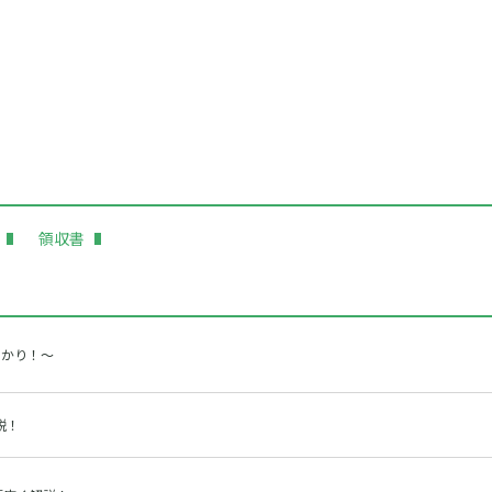
領収書
わかり！～
説！