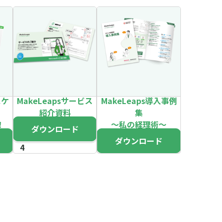
スケ
MakeLeapsサービス
MakeLeaps導入事例
紹介資料
集
！
～私の経理術～
ダウンロード
ダウンロード