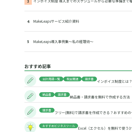
インボイス制度 導入までのスケジュールから必要な準備まで
MakeLeapsサービス紹介資料
MakeLeaps導入事例集～私の経理術～
おすすめ記事
会計用語一覧
税金関連
請求書
インボイス制度とは
納品書
請求書
納品書・請求書を無料で作成する方法
請求書
フリー(無料)で請求書を作成できる？おすすめ
おすすめビジネスツール
Excel（エクセル）を無料で使