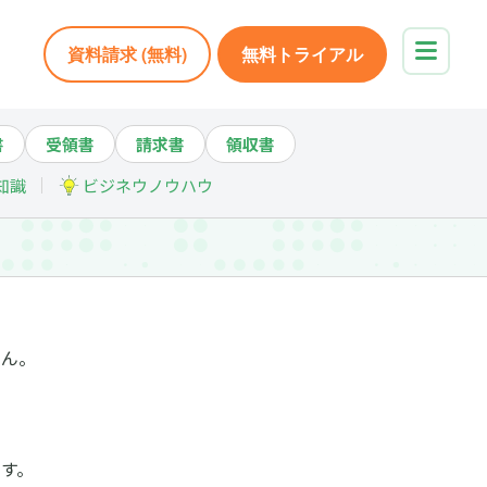
資料請求 (無料)
無料トライアル
書
受領書
請求書
領収書
知識
ビジネウノウハウ
せん。
す。