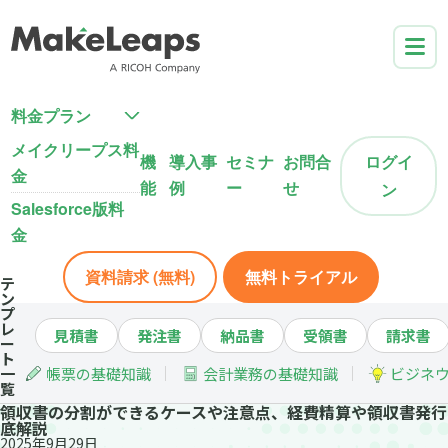
料金プラン
メイクリープス料
機
導入事
セミナ
お問合
ログイ
金
能
例
ー
せ
ン
Salesforce版料
金
資料請求 (無料)
無料トライアル
テ
ン
プ
レ
見積書
発注書
納品書
受領書
請求書
ー
ト
一
帳票の基礎知識
会計業務の基礎知識
ビジネ
覧
領収書の分割ができるケースや注意点、経費精算や領収書発行
底解説
2025年9月29日