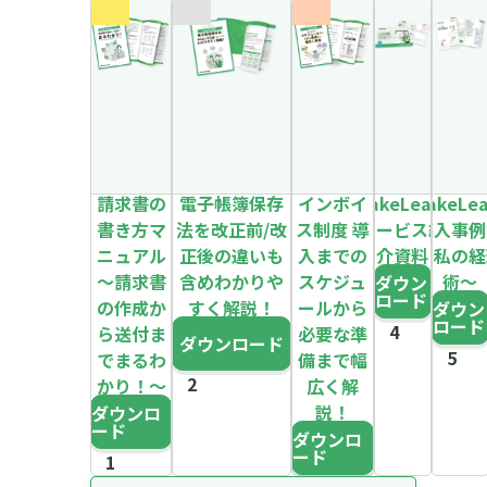
請求書の
電子帳簿保存
インボイ
MakeLeaps
MakeLe
書き方マ
法を改正前/改
ス制度 導
サービス紹
導入事例
ニュアル
正後の違いも
入までの
介資料
～私の経
～請求書
含めわかりや
スケジュ
術～
ダウン
ロード
の作成か
すく解説！
ールから
ダウン
ロード
ら送付ま
必要な準
ダウンロード
でまるわ
備まで幅
かり！～
広く解
説！
ダウンロ
ード
ダウンロ
ード