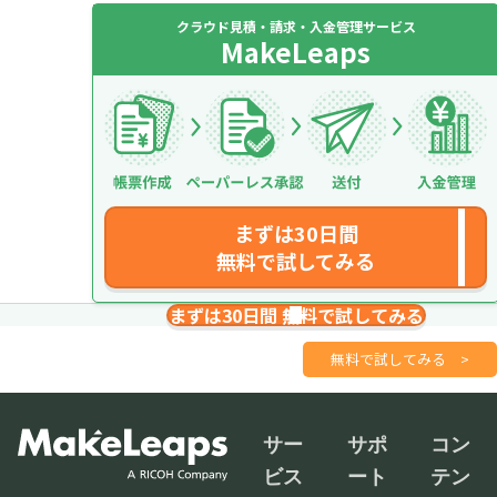
クラウド見積・請求・入金管理サービス
MakeLeaps
まずは30日間
無料で試してみる
まずは30日間 無料で試してみる
請求書を１分で
さくっと作成
無料で試してみる
>
サー
サポ
コン
ビス
ート
テン