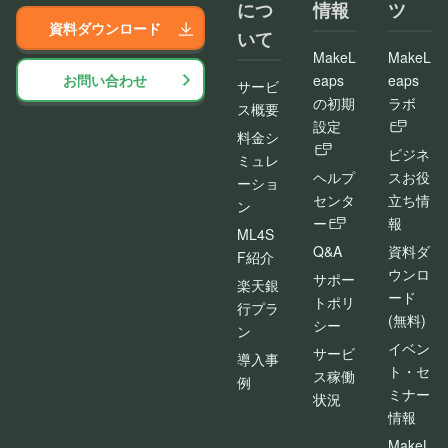
につ
情報
ツ
資料ダウンロード
いて
MakeL
MakeL
お問い合わせ
eaps
eaps
サービ
の初期
ラボ
ス概要
設定
料金シ
ビジネ
ミュレ
ヘルプ
スお役
ーショ
センタ
立ち情
ン
ー
報
ML4S
Q&A
資料ダ
F紹介
ウンロ
サポー
楽天銀
ード
トポリ
行プラ
(無料)
シー
ン
イベン
サービ
導入事
ト・セ
ス稼働
例
ミナー
状況
情報
MakeL