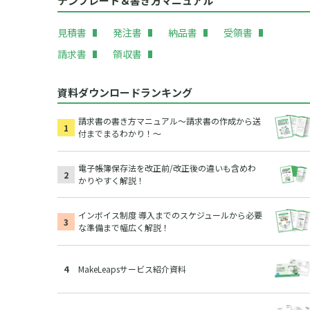
テンプレート＆書き方マニュアル
見積書
発注書
納品書
受領書
請求書
領収書
資料ダウンロードランキング
請求書の書き方マニュアル～請求書の作成から送
付までまるわかり！～
電子帳簿保存法を改正前/改正後の違いも含めわ
かりやすく解説！
インボイス制度 導入までのスケジュールから必要
な準備まで幅広く解説！
MakeLeapsサービス紹介資料