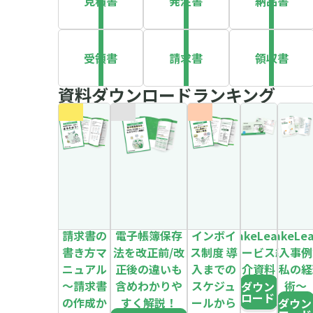
見積書
発注書
納品書
受領書
請求書
領収書
資料ダウンロードランキング
請求書の
電子帳簿保存
インボイ
MakeLeaps
MakeLe
書き方マ
法を改正前/改
ス制度 導
サービス紹
導入事例
ニュアル
正後の違いも
入までの
介資料
～私の経
～請求書
含めわかりや
スケジュ
術～
ダウン
ロード
の作成か
すく解説！
ールから
ダウン