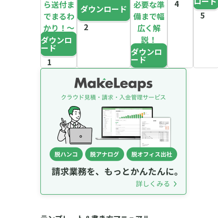
ロード
ら送付ま
必要な準
ダウンロード
でまるわ
備まで幅
かり！～
広く解
説！
ダウンロ
ード
ダウンロ
ード