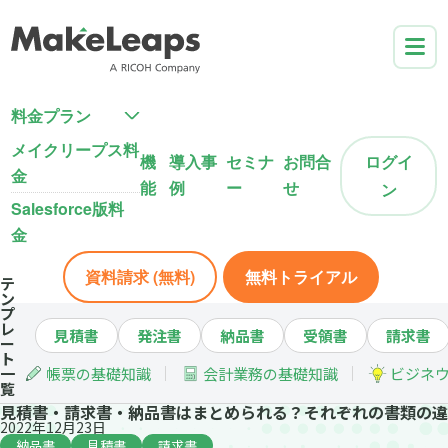
料金プラン
メイクリープス料
機
導入事
セミナ
お問合
ログイ
金
能
例
ー
せ
ン
Salesforce版料
金
資料請求 (無料)
無料トライアル
テ
ン
プ
レ
見積書
発注書
納品書
受領書
請求書
ー
ト
一
帳票の基礎知識
会計業務の基礎知識
ビジネ
覧
見積書・請求書・納品書はまとめられる？それぞれの書類の違
2022年12月23日
納品書
見積書
請求書