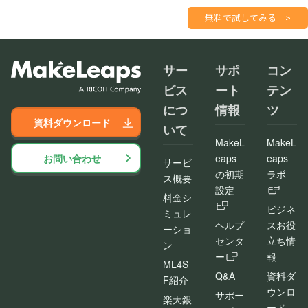
請求書を１分で
さくっと作成
無料で試してみる
>
サー
サポ
コン
ビス
ート
テン
につ
情報
ツ
資料ダウンロード
いて
MakeL
MakeL
お問い合わせ
eaps
eaps
サービ
の初期
ラボ
ス概要
設定
料金シ
ビジネ
ミュレ
ヘルプ
スお役
ーショ
センタ
立ち情
ン
ー
報
ML4S
Q&A
資料ダ
F紹介
ウンロ
サポー
楽天銀
ード