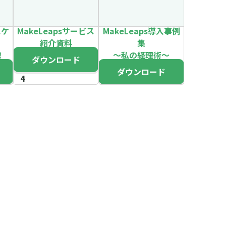
スケ
MakeLeapsサービス
MakeLeaps導入事例
紹介資料
集
！
～私の経理術～
ダウンロード
ダウンロード