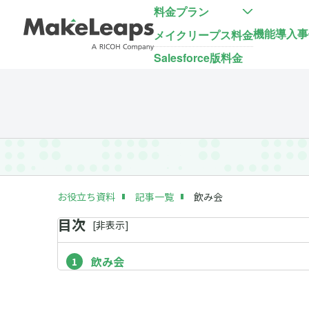
料金プラン
機能
導入事
メイクリープス料金
Salesforce版料金
お役立ち資料
記事一覧
飲み会
目次
[
非
表示]
飲み会