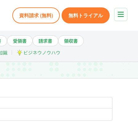
資料請求 (無料)
無料トライアル
書
受領書
請求書
領収書
知識
ビジネウノウハウ