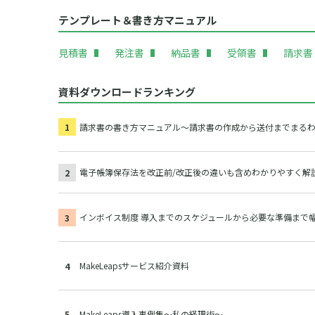
テンプレート＆書き方マニュアル
見積書
発注書
納品書
受領書
請求書
資料ダウンロードランキング
請求書の書き方マニュアル～請求書の作成から送付までまる
電子帳簿保存法を改正前/改正後の違いも含めわかりやすく解
インボイス制度 導入までのスケジュールから必要な準備まで
MakeLeapsサービス紹介資料
MakeLeaps導入事例集～私の経理術～