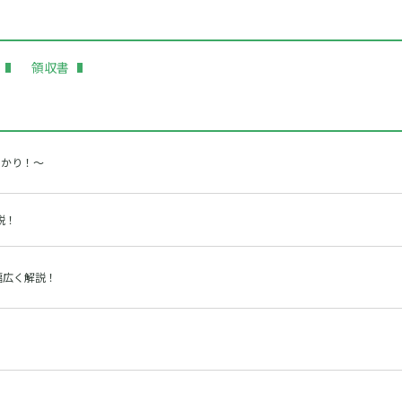
領収書
わかり！～
説！
幅広く解説！