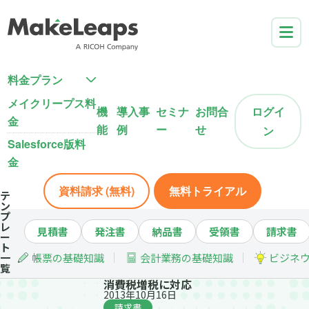
料金プラン
メイクリープス料
機
導入事
セミナ
お問合
ログイ
金
能
例
ー
せ
ン
Salesforce版料
金
資料請求 (無料)
無料トライアル
テ
ン
プ
レ
見積書
発注書
納品書
受領書
請求書
ー
ト
一
帳票の基礎知識
会計業務の基礎知識
ビジネ
覧
消費税増税に対応
2013年10月16日
請求書