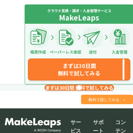
クラウド見積・請求・入金管理サービス
MakeLeaps
まずは30日間
無料で試してみる
まずは30日間 無料で試してみる
請求書を１分で
さくっと作成
無料で試してみる
>
サー
サポ
コン
ビス
ート
テン