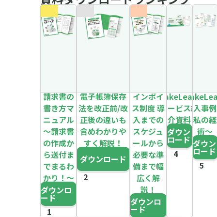
請求書の
電子帳簿保存
インボイ
MakeLeaps
MakeLe
書き方マ
法を改正前/改
ス制度 導
サービス紹
導入事例
ニュアル
正後の違いも
入までの
介資料
～私の経
～請求書
含めわかりや
スケジュ
術～
ダウン
ロード
の作成か
すく解説！
ールから
ダウン
ロード
ら送付ま
必要な準
ダウンロード
でまるわ
備まで幅
かり！～
広く解
説！
ダウンロ
ード
ダウンロ
ード