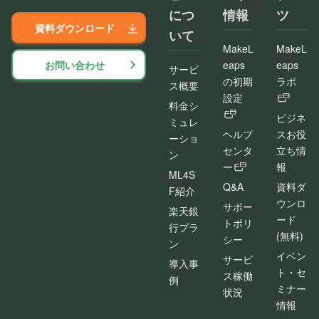
につ
情報
ツ
資料ダウンロード
いて
MakeL
MakeL
お問い合わせ
eaps
eaps
サービ
の初期
ラボ
ス概要
設定
料金シ
ビジネ
ミュレ
ヘルプ
スお役
ーショ
センタ
立ち情
ン
ー
報
ML4S
Q&A
資料ダ
F紹介
ウンロ
サポー
楽天銀
ード
トポリ
行プラ
(無料)
シー
ン
イベン
サービ
導入事
ト・セ
ス稼働
例
ミナー
状況
情報