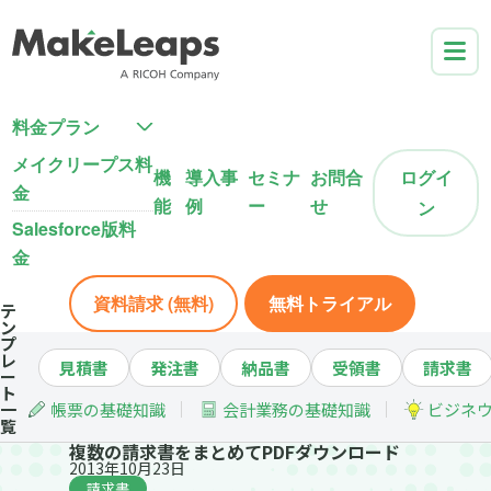
料金プラン
メイクリープス料
機
導入事
セミナ
お問合
ログイ
金
能
例
ー
せ
ン
Salesforce版料
金
資料請求 (無料)
無料トライアル
テ
ン
プ
レ
見積書
発注書
納品書
受領書
請求書
ー
ト
一
帳票の基礎知識
会計業務の基礎知識
ビジネ
覧
複数の請求書をまとめてPDFダウンロード
2013年10月23日
請求書