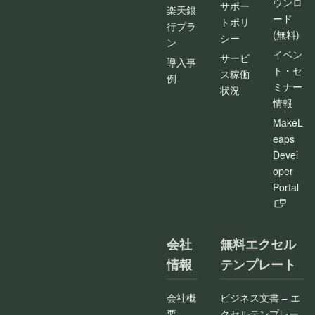
ウンロ
サポー
楽天銀
ード
トポリ
行プラ
(無料)
シー
ン
イベン
サービ
導入事
ト・セ
ス稼働
例
ミナー
状況
情報
MakeL
eaps
Devel
oper
Portal
会社
無料エクセル
情報
テンプレート
会社概
ビジネス文書 – エ
要
クセルテンプレー