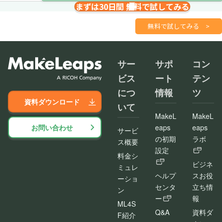
まずは30日間 無料で試してみる
請求書を１分で
さくっと作成
無料で試してみる
>
サー
サポ
コン
ビス
ート
テン
につ
情報
ツ
資料ダウンロード
いて
MakeL
MakeL
お問い合わせ
eaps
eaps
サービ
の初期
ラボ
ス概要
設定
料金シ
ビジネ
ミュレ
ヘルプ
スお役
ーショ
センタ
立ち情
ン
ー
報
ML4S
Q&A
資料ダ
F紹介