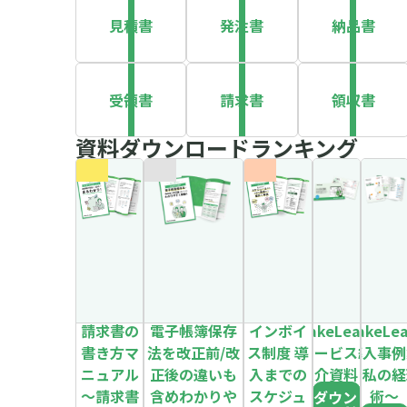
見積書
発注書
納品書
受領書
請求書
領収書
資料ダウンロードランキング
請求書の
電子帳簿保存
インボイ
MakeLeaps
MakeLe
書き方マ
法を改正前/改
ス制度 導
サービス紹
導入事例
ニュアル
正後の違いも
入までの
介資料
～私の経
～請求書
含めわかりや
スケジュ
術～
ダウン