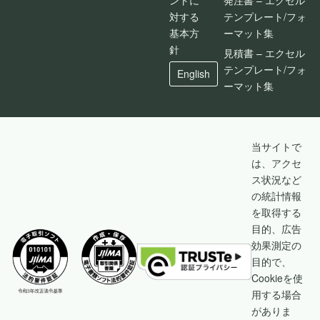
対する
テンプレート/フォ
基本方
ーマット集
針
見積書 – エクセル
テンプレート/フォ
English
ーマット集
当サイトで
は、アクセ
ス状況など
の統計情報
を取得する
目的、広告
効果測定の
目的で、
Cookieを使
用する場合
がありま