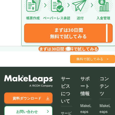
まずは30日間
無料で試してみる
まずは30日間 無料で試してみる
請求書を１分で
さくっと作成
無料で試してみる
>
サー
サポ
コン
ビス
ート
テン
につ
情報
ツ
資料ダウンロード
いて
MakeL
MakeL
お問い合わせ
eaps
eaps
サービ