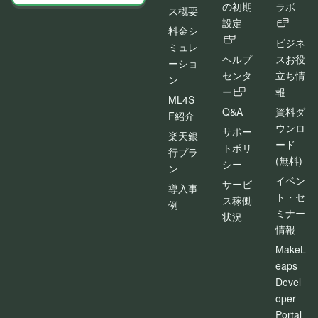
の初期
ラボ
ス概要
設定
料金シ
ビジネ
ミュレ
ヘルプ
スお役
ーショ
センタ
立ち情
ン
ー
報
ML4S
Q&A
資料ダ
F紹介
ウンロ
サポー
楽天銀
ード
トポリ
行プラ
(無料)
シー
ン
イベン
サービ
導入事
ト・セ
ス稼働
例
ミナー
状況
情報
MakeL
eaps
Devel
oper
Portal