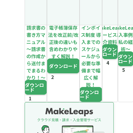
請求書の
電子帳簿保存
インボイ
MakeLeaps
MakeLe
書き方マ
法を改正前/改
ス制度 導
サービス紹
導入事例
ニュアル
正後の違いも
入までの
介資料
～私の経
～請求書
含めわかりや
スケジュ
術～
ダウン
ロード
の作成か
すく解説！
ールから
ダウン
ロード
ら送付ま
必要な準
ダウンロード
でまるわ
備まで幅
かり！～
広く解
説！
ダウンロ
ード
ダウンロ
ード