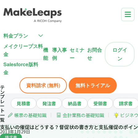
料金プラン
メイクリープス料
機
導入事
セミナ
お問合
ログイ
金
能
例
ー
せ
ン
Salesforce版料
金
資料請求 (無料)
無料トライアル
テ
ン
プ
レ
見積書
発注書
納品書
受領書
請求書
ー
ト
一
帳票の基礎知識
会計業務の基礎知識
ビジネ
覧
支払いの催促はどうする？督促状の書き方と支払催促のポイン
2013年1月29日
請求書