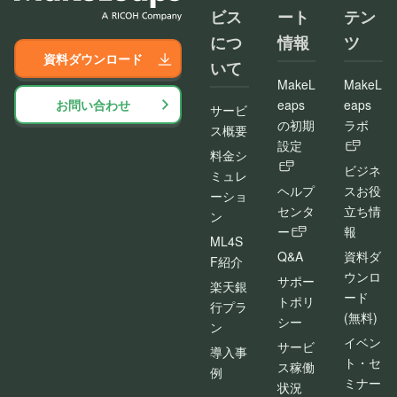
ビス
ート
テン
につ
情報
ツ
資料ダウンロード
いて
MakeL
MakeL
お問い合わせ
eaps
eaps
サービ
の初期
ラボ
ス概要
設定
料金シ
ビジネ
ミュレ
ヘルプ
スお役
ーショ
センタ
立ち情
ン
ー
報
ML4S
Q&A
資料ダ
F紹介
ウンロ
サポー
楽天銀
ード
トポリ
行プラ
(無料)
シー
ン
イベン
サービ
導入事
ト・セ
ス稼働
例
ミナー
状況