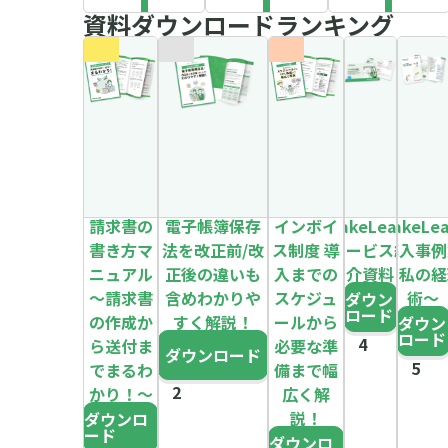
資料ダウンロードランキング
請求書の
電子帳簿保存
インボイ
MakeLeaps
MakeLe
書き方マ
法を改正前/改
ス制度 導
サービス紹
導入事例
ニュアル
正後の違いも
入までの
介資料
～私の経
～請求書
含めわかりや
スケジュ
術～
ダウン
ロード
の作成か
すく解説！
ールから
ダウン
ロード
ら送付ま
必要な準
ダウンロード
でまるわ
備まで幅
かり！～
広く解
説！
ダウンロ
ード
ダウンロ