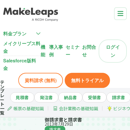
料金プラン
メイクリープス料
機
導入事
セミナ
お問合
ログイ
金
能
例
ー
せ
ン
Salesforce版料
金
資料請求 (無料)
無料トライアル
テ
ン
プ
レ
見積書
発注書
納品書
受領書
請求書
ー
ト
一
帳票の基礎知識
会計業務の基礎知識
ビジネ
覧
御請求書と請求書
2013年7月29日
請求書