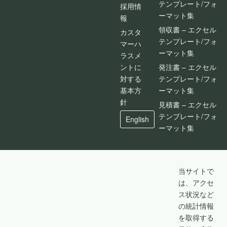
テンプレート/フォ
採用情
ーマット集
報
領収書 – エクセル
カスタ
テンプレート/フォ
マーハ
ーマット集
ラスメ
ントに
発注書 – エクセル
対する
テンプレート/フォ
基本方
ーマット集
針
見積書 – エクセル
テンプレート/フォ
English
ーマット集
当サイトで
は、アクセ
ス状況など
の統計情報
を取得する