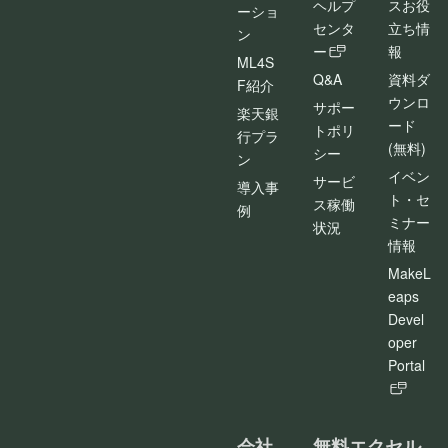
ヘルプ
スお役
ーショ
センタ
立ち情
ン
ー
報
ML4S
Q&A
資料ダ
F紹介
ウンロ
サポー
楽天銀
ード
トポリ
行プラ
(無料)
シー
ン
イベン
サービ
導入事
ト・セ
ス稼働
例
ミナー
状況
情報
MakeL
eaps
Devel
oper
Portal
会社
無料エクセル