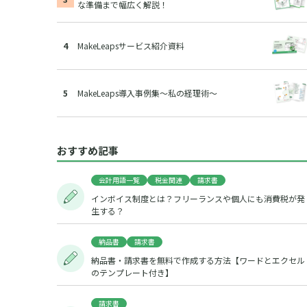
な準備まで幅広く解説！
MakeLeapsサービス紹介資料
MakeLeaps導入事例集～私の経理術～
おすすめ記事
会計用語一覧
税金関連
請求書
インボイス制度とは？フリーランスや個人にも消費税が発
生する？
納品書
請求書
納品書・請求書を無料で作成する方法【ワードとエクセル
のテンプレート付き】
請求書