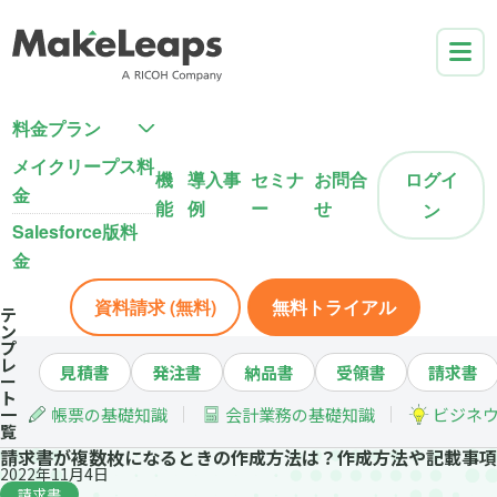
料金プラン
メイクリープス料
機
導入事
セミナ
お問合
ログイ
金
能
例
ー
せ
ン
Salesforce版料
金
資料請求 (無料)
無料トライアル
テ
ン
プ
レ
見積書
発注書
納品書
受領書
請求書
ー
ト
一
帳票の基礎知識
会計業務の基礎知識
ビジネ
覧
請求書が複数枚になるときの作成方法は？作成方法や記載事項
2022年11月4日
請求書