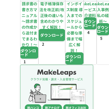
請求書の
電子帳簿保存
インボイ
MakeLeaps
MakeLe
書き方マ
法を改正前/改
ス制度 導
サービス紹
導入事例
ニュアル
正後の違いも
入までの
介資料
～私の経
～請求書
含めわかりや
スケジュ
術～
ダウン
ロード
の作成か
すく解説！
ールから
ダウン
ロード
ら送付ま
必要な準
ダウンロード
でまるわ
備まで幅
かり！～
広く解
説！
ダウンロ
ード
ダウンロ
ード