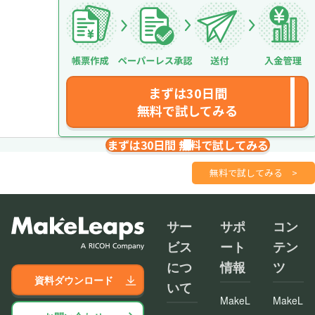
まずは30日間
無料で試してみる
まずは30日間 無料で試してみる
請求書を１分で
さくっと作成
無料で試してみる
>
サー
サポ
コン
ビス
ート
テン
につ
情報
ツ
資料ダウンロード
いて
MakeL
MakeL