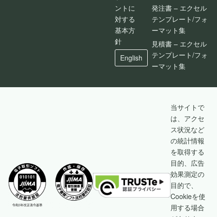
ントに
発注書 – エクセル
対する
テンプレート/フォ
基本方
ーマット集
針
見積書 – エクセル
テンプレート/フォ
English
ーマット集
当サイトで
は、アクセ
ス状況など
の統計情報
を取得する
目的、広告
効果測定の
目的で、
Cookieを使
用する場合