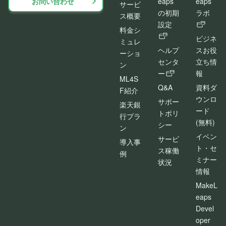
お問い合わせ
eaps
eaps
サービ
の初期
ラボ
ス概要
設定
料金シ
ビジネ
ミュレ
ヘルプ
スお役
ーショ
センタ
立ち情
ン
ー
報
ML4S
Q&A
資料ダ
F紹介
ウンロ
サポー
楽天銀
ード
トポリ
行プラ
(無料)
シー
ン
イベン
サービ
導入事
ト・セ
ス稼働
例
ミナー
状況
情報
MakeL
eaps
Devel
oper