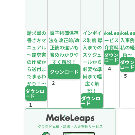
請求書の
電子帳簿保存
インボイ
MakeLeaps
MakeLe
書き方マ
法を改正前/改
ス制度 導
サービス紹
導入事例
ニュアル
正後の違いも
入までの
介資料
～私の経
～請求書
含めわかりや
スケジュ
術～
ダウン
ロード
の作成か
すく解説！
ールから
ダウン
ロード
ら送付ま
必要な準
ダウンロード
でまるわ
備まで幅
かり！～
広く解
説！
ダウンロ
ード
ダウンロ
ード