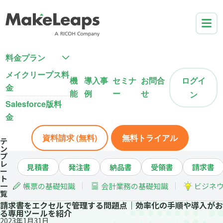
料金プラン
メイクリープス料
機
導入事
セミナ
お問合
ログイ
金
能
例
ー
せ
ン
Salesforce版料
金
資料請求 (無料)
無料トライアル
テ
ン
プ
レ
見積書
発注書
納品書
受領書
請求書
ー
ト
一
帳票の基礎知識
会計業務の基礎知識
ビジネ
覧
請求書をエクセルで管理する問題点｜効率化の手順や導入がお
る専用ツールを紹介
2023年1月31日