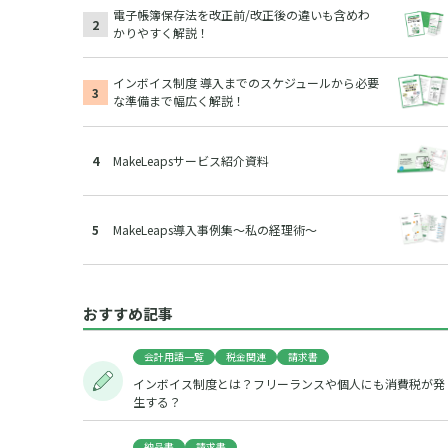
電子帳簿保存法を改正前/改正後の違いも含めわ
かりやすく解説！
インボイス制度 導入までのスケジュールから必要
な準備まで幅広く解説！
MakeLeapsサービス紹介資料
MakeLeaps導入事例集～私の経理術～
おすすめ記事
会計用語一覧
税金関連
請求書
インボイス制度とは？フリーランスや個人にも消費税が発
生する？
納品書
請求書