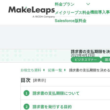
料金プラン
機能
導入事
メイクリープス料金
Salesforce版料金
請求書の支払期限を決
2023年4月19日
ビジネスマナー
請
お役立ち資料
記事一覧
請求書の支払期限を決め
目次
[
非
表示]
請求書の支払期限について
請求書を発行する目的