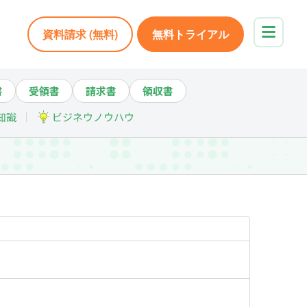
資料請求 (無料)
無料トライアル
書
受領書
請求書
領収書
知識
ビジネウノウハウ