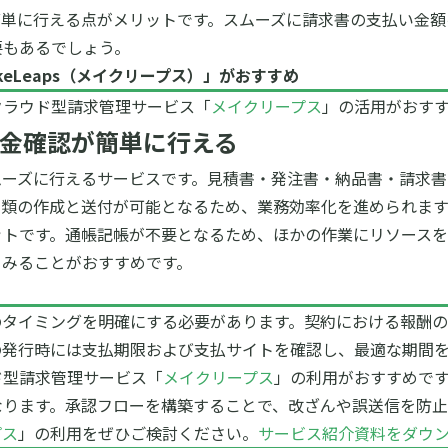
簡単に行える点がメリットです。スムーズに請求書の支払い金額
要もあるでしょう。
keLeaps（メイクリープス）
」がおすすめ
クラウド型請求管理サービス「
メイクリープス
」の活用がおす
金確認が簡単に行える
ーズに行えるサービスです。見積書・発注書・納品書・請求書
書類の作成と送付が可能となるため、業務効率化を進められます
トです。通帳記帳が不要となるため、ほかの作業にリソースを
てみることがおすすめです。
のタイミングを明確にする必要があります。契約における報酬の
の発行時には支払期限および支払サイトを確認し、最適な期間
ド型請求管理サービス「
メイクリープス
」の利用がおすすめで
なります。承認フローを構築することで、改ざんや誤送信を防止
プス
」の利用をぜひご検討ください。
サービス紹介資料をダウ