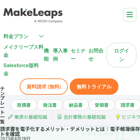
料金プラン
メイクリープス料
機
導入事
セミナ
お問合
ログイ
金
能
例
ー
せ
ン
Salesforce版料
金
資料請求 (無料)
無料トライアル
テ
ン
プ
レ
見積書
発注書
納品書
受領書
請求書
ー
ト
一
帳票の基礎知識
会計業務の基礎知識
ビジネ
覧
請求書を電子化するメリット・デメリットとは｜電子帳簿保存
トを確認
2023年4月28日