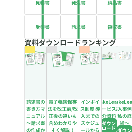
見積書
発注書
納品書
受領書
請求書
領収書
資料ダウンロードランキング
請求書の
電子帳簿保存
インボイ
MakeLeaps
MakeLe
書き方マ
法を改正前/改
ス制度 導
サービス紹
導入事例
ニュアル
正後の違いも
入までの
介資料
～私の経
～請求書
含めわかりや
スケジュ
術～
ダウン
ロード
の作成か
すく解説！
ールから
ダウン