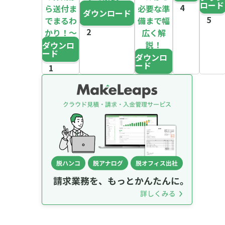
ロード
ら送付ま
必要な準
ダウンロード
でまるわ
備まで幅
かり！～
広く解
説！
ダウンロ
ード
ダウンロ
ード