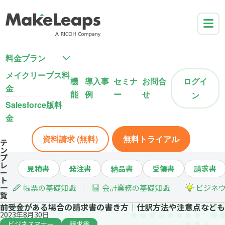
料金プラン
メイクリープス料
機
導入事
セミナ
お問合
ログイ
金
能
例
ー
せ
ン
Salesforce版料
金
資料請求 (無料)
無料トライアル
テ
ン
プ
レ
見積書
発注書
納品書
受領書
請求書
ー
ト
一
帳票の基礎知識
会計業務の基礎知識
ビジネ
覧
前受金がある場合の請求書の書き方｜仕訳方法や注意点なども
2023年8月30日
ビジネスマナー
請求書