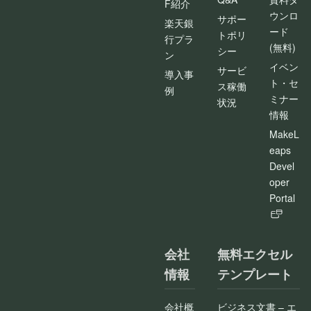
F紹介
ウンロ
サポー
楽天銀
ード
トポリ
行プラ
(無料)
シー
ン
イベン
サービ
導入事
ト・セ
ス稼働
例
ミナー
状況
情報
MakeL
eaps
Devel
oper
Portal
会社
無料エクセル
情報
テンプレート
会社概
ビジネス文書 – エ