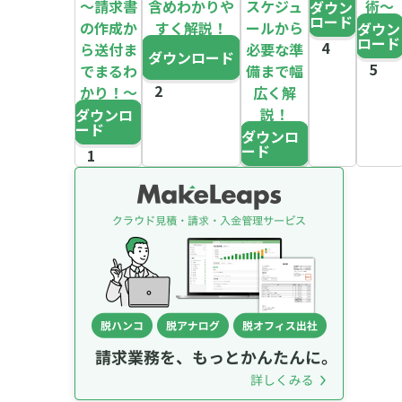
～請求書
含めわかりや
スケジュ
術～
ダウン
ロード
の作成か
すく解説！
ールから
ダウン
ロード
ら送付ま
必要な準
ダウンロード
でまるわ
備まで幅
かり！～
広く解
説！
ダウンロ
ード
ダウンロ
ード