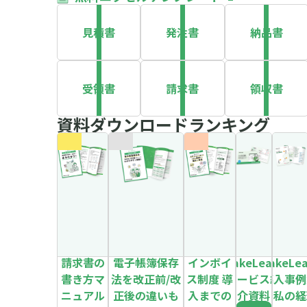
見積書
発注書
納品書
受領書
請求書
領収書
資料ダウンロードランキング
請求書の
電子帳簿保存
インボイ
MakeLeaps
MakeLe
書き方マ
法を改正前/改
ス制度 導
サービス紹
導入事例
ニュアル
正後の違いも
入までの
介資料
～私の経