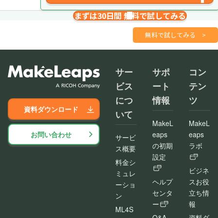
まずは30日間 無料で試してみる
請求書を１分で
さくっと作成
無料で試してみる
>
サー
サポ
コン
ビス
ート
テン
につ
情報
ツ
資料ダウンロード
いて
MakeL
MakeL
お問い合わせ
eaps
eaps
サービ
の初期
ラボ
ス概要
設定
料金シ
ビジネ
ミュレ
ヘルプ
スお役
ーショ
センタ
立ち情
ン
ー
報
ML4S
Q&A
資料ダ