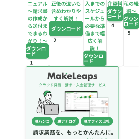
ニュアル
正後の違いも
入までの
介資料
～私の経
～請求書
含めわかりや
スケジュ
術～
ダウン
ロード
の作成か
すく解説！
ールから
ダウン
ロード
ら送付ま
必要な準
ダウンロード
でまるわ
備まで幅
かり！～
広く解
説！
ダウンロ
ード
ダウンロ
ード