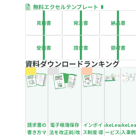
無料エクセルテンプレート
見積書
発注書
納品書
受領書
請求書
領収書
資料ダウンロードランキング
請求書の
電子帳簿保存
インボイ
MakeLeaps
MakeLe
書き方マ
法を改正前/改
ス制度 導
サービス紹
導入事例