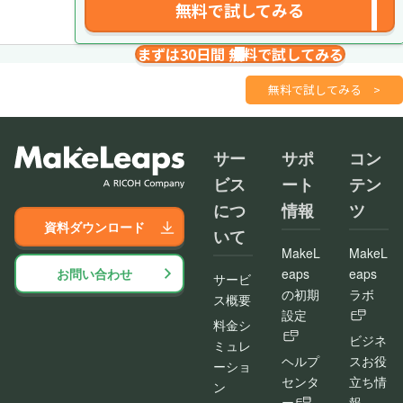
無料で試してみる
まずは30日間 無料で試してみる
請求書を１分で
さくっと作成
無料で試してみる
>
サー
サポ
コン
ビス
ート
テン
につ
情報
ツ
資料ダウンロード
いて
MakeL
MakeL
お問い合わせ
eaps
eaps
サービ
の初期
ラボ
ス概要
設定
料金シ
ビジネ
ミュレ
ヘルプ
スお役
ーショ
センタ
立ち情
ン
ー
報