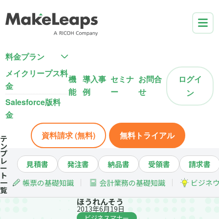
料金プラン
メイクリープス料
機
導入事
セミナ
お問合
ログイ
金
能
例
ー
せ
ン
Salesforce版料
金
資料請求 (無料)
無料トライアル
テ
ン
プ
レ
見積書
発注書
納品書
受領書
請求書
ー
ト
一
帳票の基礎知識
会計業務の基礎知識
ビジネ
覧
ほうれんそう
2013年6月19日
ビジネスマナー