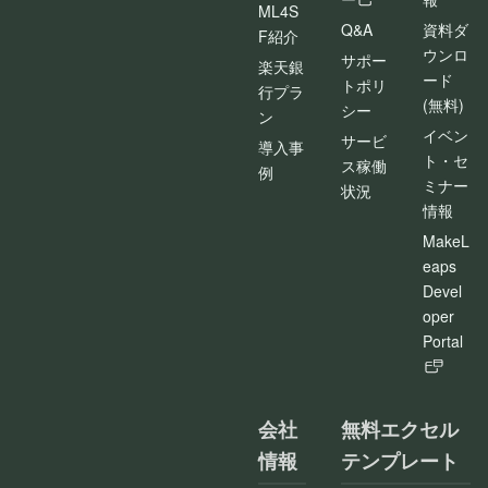
ML4S
Q&A
資料ダ
F紹介
ウンロ
サポー
楽天銀
ード
トポリ
行プラ
(無料)
シー
ン
イベン
サービ
導入事
ト・セ
ス稼働
例
ミナー
状況
情報
MakeL
eaps
Devel
oper
Portal
会社
無料エクセル
情報
テンプレート