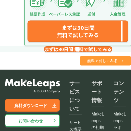
まずは30日間
無料で試してみる
まずは30日間 無料で試してみる
請求書を１分で
さくっと作成
無料で試してみる
>
サー
サポ
コン
ビス
ート
テン
につ
情報
ツ
資料ダウンロード
いて
MakeL
MakeL
お問い合わせ
eaps
eaps
サービ
の初期
ラボ
ス概要