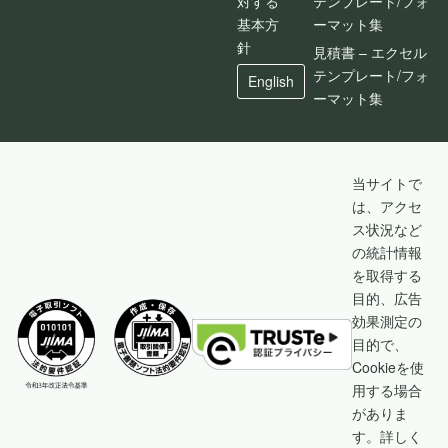
対する
テンプレート/フォ
基本方
ーマット集
針
見積書 – エクセル
テンプレート/フォ
English
ーマット集
当サイトで
は、アクセ
ス状況など
の統計情報
を取得する
目的、広告
効果測定の
目的で、
Cookieを使
用する場合
がありま
す。詳しく