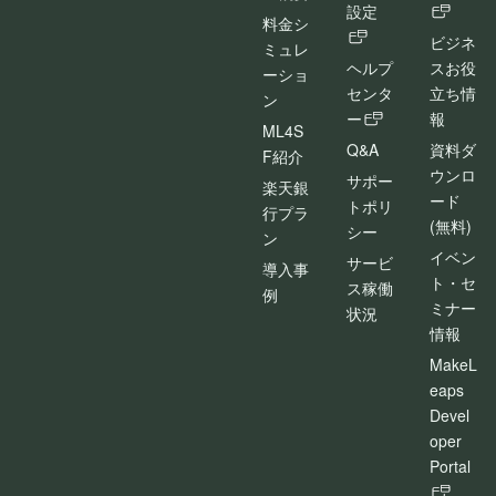
設定
料金シ
ビジネ
ミュレ
ヘルプ
スお役
ーショ
センタ
立ち情
ン
ー
報
ML4S
Q&A
資料ダ
F紹介
ウンロ
サポー
楽天銀
ード
トポリ
行プラ
(無料)
シー
ン
イベン
サービ
導入事
ト・セ
ス稼働
例
ミナー
状況
情報
MakeL
eaps
Devel
oper
Portal