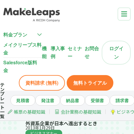
料金プラン
メイクリープス料
機
導入事
セミナ
お問合
ログイ
金
能
例
ー
せ
ン
Salesforce版料
金
資料請求 (無料)
無料トライアル
テ
ン
プ
レ
見積書
発注書
納品書
受領書
請求書
ー
ト
一
帳票の基礎知識
会計業務の基礎知識
ビジネ
覧
外資系企業が日本へ進出するとき
2013年1月29日
ビジネスマナー