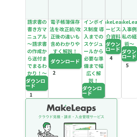
請求書の
電子帳簿保存
インボイ
MakeLeaps
MakeLe
書き方マ
法を改正前/改
ス制度 導
サービス紹
導入事例
ニュアル
正後の違いも
入までの
介資料
～私の経
～請求書
含めわかりや
スケジュ
術～
ダウン
ロード
の作成か
すく解説！
ールから
ダウン
ロード
ら送付ま
必要な準
ダウンロード
でまるわ
備まで幅
かり！～
広く解
説！
ダウンロ
ード
ダウンロ
ード