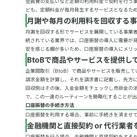
会員費の支払いなど定額の利用料金で契約を行う
ども、定額料金が毎月発生するサービスとなるた
月謝や毎月の利用料を回収する事
月謝を回収する形でサービスを展開している事業
続されている業界では、口座振替の導入に需要が
安を感じる親が多いため、口座振替の導入にメリ
BtoBで商品やサービスを提供し
企業間取引（BtoB）で商品やサービスを販売し
請求金額を計算し、それを請求書に記載し、先方
回収側はその後、入金金額をチェックし売掛金の
で、この一連のルーティーンを簡略化することが
口座振替の手続き方法
口座振替を利用する場合、事前に手続きを済ませ
金融機関と直接契約 or 代行業
口座振替を行う場合、金融機関と直接契約をする