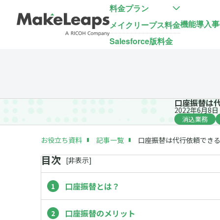
料金プラン
機能
導入事
メイクリープス料金
Salesforce版料金
口座振替は
2022年6月8日
消込業務
お役立ち資料
記事一覧
口座振替は代行依頼でき
目次
[
非
表示]
口座振替とは？
口座振替のメリット