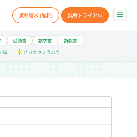
資料請求 (無料)
無料トライアル
書
受領書
請求書
領収書
知識
ビジネウノウハウ