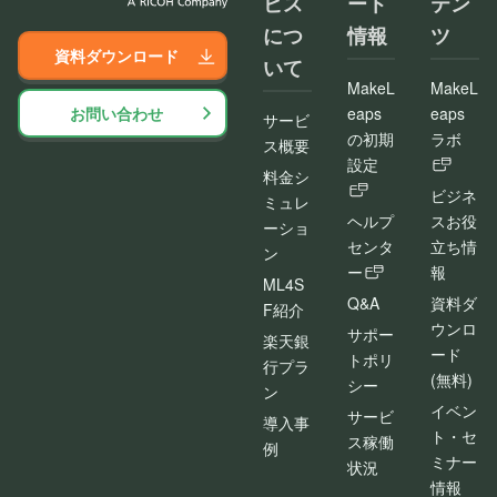
ビス
ート
テン
につ
情報
ツ
資料ダウンロード
いて
MakeL
MakeL
お問い合わせ
eaps
eaps
サービ
の初期
ラボ
ス概要
設定
料金シ
ビジネ
ミュレ
ヘルプ
スお役
ーショ
センタ
立ち情
ン
ー
報
ML4S
Q&A
資料ダ
F紹介
ウンロ
サポー
楽天銀
ード
トポリ
行プラ
(無料)
シー
ン
イベン
サービ
導入事
ト・セ
ス稼働
例
ミナー
状況
情報