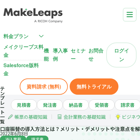
料金プラン
メイクリープス料
機
導入事
セミナ
お問合
ログイ
金
能
例
ー
せ
ン
Salesforce版料
金
資料請求 (無料)
無料トライアル
テ
ン
プ
レ
見積書
発注書
納品書
受領書
請求書
ー
ト
一
帳票の基礎知識
会計業務の基礎知識
ビジネ
覧
口座振替の導入方法とは？メリット・デメリットや注意点を解
2022年6月8日
消込業務
請求書