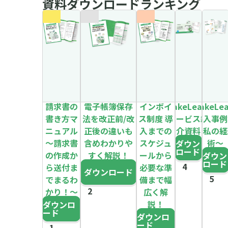
資料ダウンロードランキング
請求書の
電子帳簿保存
インボイ
MakeLeaps
MakeLe
書き方マ
法を改正前/改
ス制度 導
サービス紹
導入事例
ニュアル
正後の違いも
入までの
介資料
～私の経
～請求書
含めわかりや
スケジュ
術～
ダウン
ロード
の作成か
すく解説！
ールから
ダウン
ロード
ら送付ま
必要な準
ダウンロード
でまるわ
備まで幅
かり！～
広く解
説！
ダウンロ
ード
ダウンロ
ード