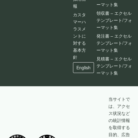
ーマット集
報
領収書 – エクセル
カスタ
テンプレート/フォ
マーハ
ーマット集
ラスメ
ントに
発注書 – エクセル
対する
テンプレート/フォ
基本方
ーマット集
針
見積書 – エクセル
テンプレート/フォ
English
ーマット集
当サイトで
は、アクセ
ス状況など
の統計情報
を取得する
目的、広告