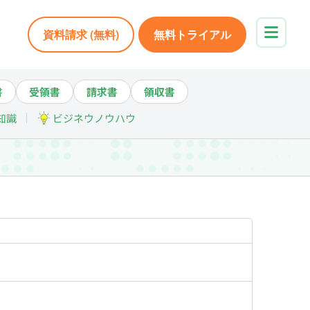
資料請求 (無料)
無料トライアル
書
受領書
請求書
領収書
知識
ビジネウノウハウ