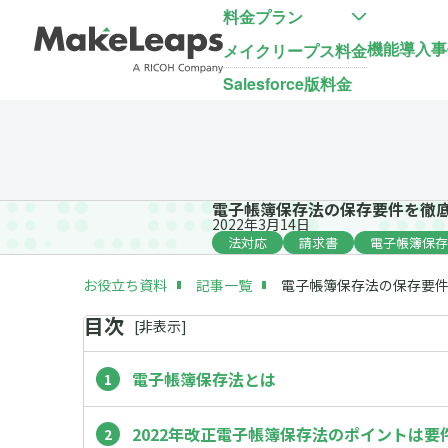
料金プラン
機能
導入事
メイクリープス料金
Salesforce版料金
電子帳簿保存法の保存要件を徹
2022年3月14日
法対応
請求書
電子帳簿保存
お役立ち資料
記事一覧
電子帳簿保存法の保存要
目次
[
非
表示]
電子帳簿保存法とは
2022年改正電子帳簿保存法のポイントは要