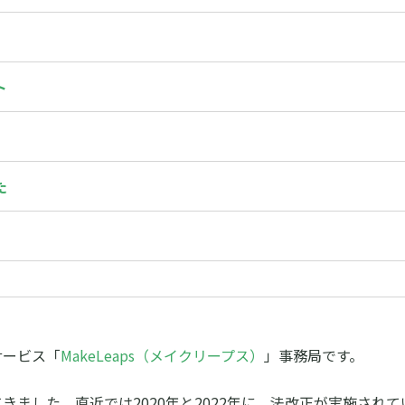
ト
た
サービス「
MakeLeaps（メイクリープス）
」事務局です。
ました。直近では2020年と2022年に、法改正が実施されて