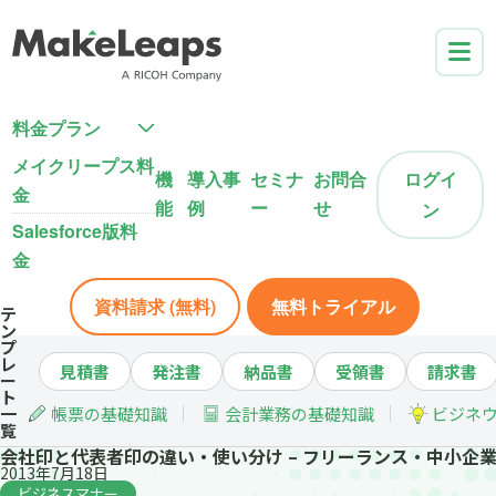
料金プラン
メイクリープス料
機
導入事
セミナ
お問合
ログイ
金
能
例
ー
せ
ン
Salesforce版料
金
資料請求 (無料)
無料トライアル
テ
ン
プ
レ
見積書
発注書
納品書
受領書
請求書
ー
ト
一
帳票の基礎知識
会計業務の基礎知識
ビジネ
覧
会社印と代表者印の違い・使い分け – フリーランス・中小企
2013年7月18日
ビジネスマナー