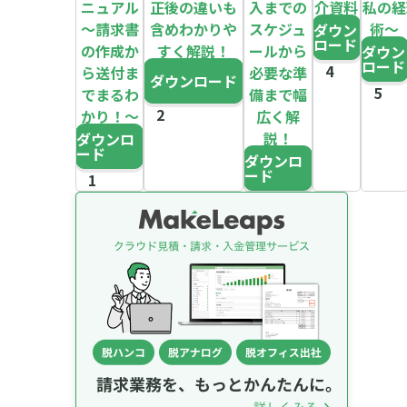
ニュアル
正後の違いも
入までの
介資料
～私の経
～請求書
含めわかりや
スケジュ
術～
ダウン
ロード
の作成か
すく解説！
ールから
ダウン
ロード
ら送付ま
必要な準
ダウンロード
でまるわ
備まで幅
かり！～
広く解
説！
ダウンロ
ード
ダウンロ
ード