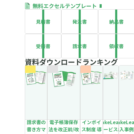
無料エクセルテンプレート
見積書
発注書
納品書
受領書
請求書
領収書
資料ダウンロードランキング
請求書の
電子帳簿保存
インボイ
MakeLeaps
MakeLe
書き方マ
法を改正前/改
ス制度 導
サービス紹
導入事例