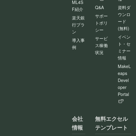
ML4S
Q&A
資料ダ
F紹介
ウンロ
サポー
楽天銀
ード
トポリ
行プラ
(無料)
シー
ン
イベン
サービ
導入事
ト・セ
ス稼働
例
ミナー
状況
情報
MakeL
eaps
Devel
oper
Portal
会社
無料エクセル
情報
テンプレート