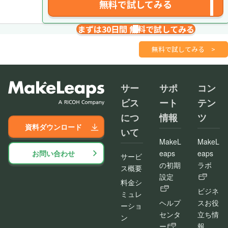
無料で試してみる
まずは30日間 無料で試してみる
請求書を１分で
さくっと作成
無料で試してみる
>
サー
サポ
コン
ビス
ート
テン
につ
情報
ツ
資料ダウンロード
いて
MakeL
MakeL
お問い合わせ
eaps
eaps
サービ
の初期
ラボ
ス概要
設定
料金シ
ビジネ
ミュレ
ヘルプ
スお役
ーショ
センタ
立ち情
ン
ー
報