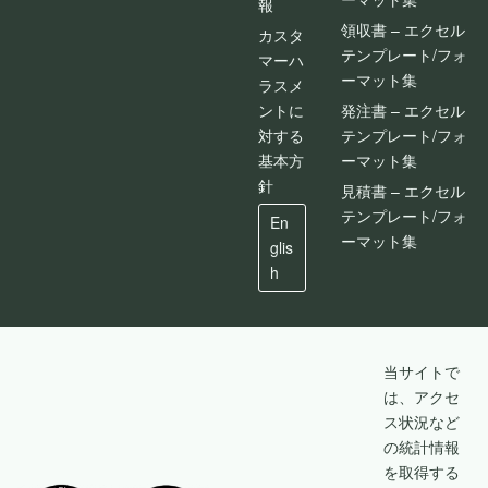
報
領収書 – エクセル
カスタ
テンプレート/フォ
マーハ
ーマット集
ラスメ
ントに
発注書 – エクセル
対する
テンプレート/フォ
基本方
ーマット集
針
見積書 – エクセル
テンプレート/フォ
En
ーマット集
glis
h
当サイトで
は、アクセ
ス状況など
の統計情報
を取得する