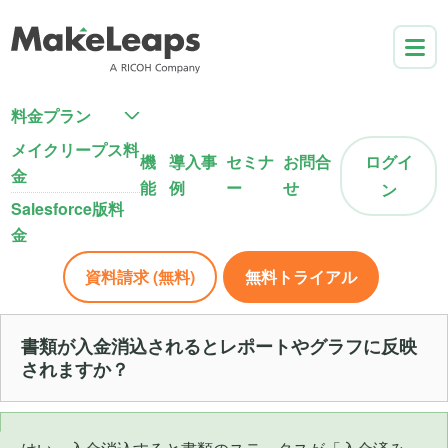
料金プラン
メイクリープス料
機
導入事
セミナ
お問合
ログイ
金
能
例
ー
せ
ン
Salesforce版料
金
資料請求 (無料)
無料トライアル
書類が入金消込されるとレポートやグラフに反映
されますか？