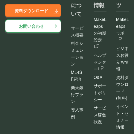
につ
情報
ツ
資料ダウンロード
いて
MakeL
MakeL
お問い合わせ
eaps
eaps
サービ
の初期
ラボ
ス概要
設定
料金シ
ビジネ
ミュレ
ヘルプ
スお役
ーショ
センタ
立ち情
ン
ー
報
ML4S
Q&A
資料ダ
F紹介
ウンロ
サポー
楽天銀
ード
トポリ
行プラ
(無料)
シー
ン
イベン
サービ
導入事
ト・セ
ス稼働
例
ミナー
状況
情報