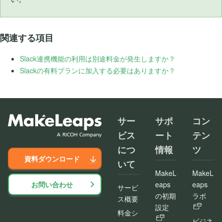
関連する項目
Slack連携機能の利用は別途料金が発生しますか？
Slackの有料プランに加入する必要はありますか？
サー
サポ
コン
ビス
ート
テン
につ
情報
ツ
資料ダウンロード
いて
MakeL
MakeL
お問い合わせ
eaps
eaps
サービ
の初期
ラボ
ス概要
設定
料金シ
ビジネ