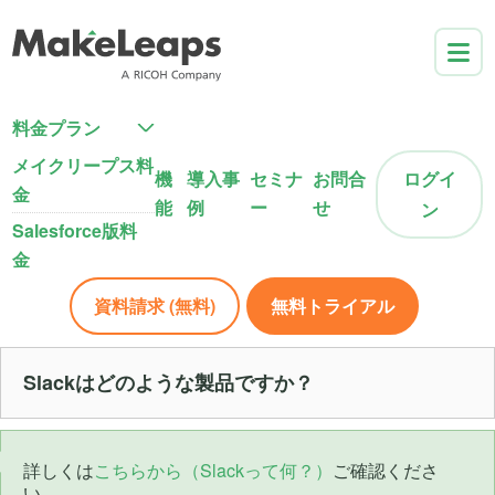
料金プラン
メイクリープス料
機
導入事
セミナ
お問合
ログイ
金
能
例
ー
せ
ン
Salesforce版料
金
資料請求 (無料)
無料トライアル
Slackはどのような製品ですか？
詳しくは
こちらから（Slackって何？）
ご確認くださ
い。