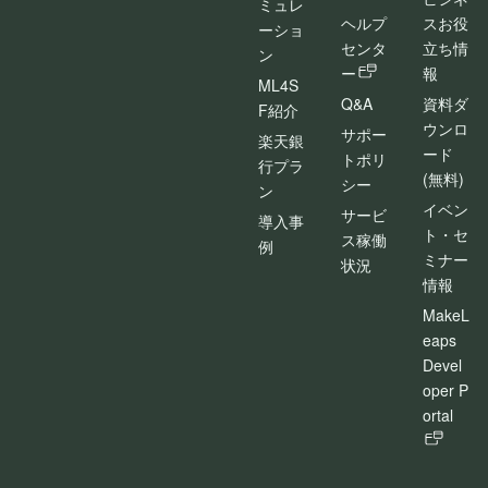
ミュレ
ヘルプ
スお役
ーショ
センタ
立ち情
ン
ー
報
ML4S
Q&A
資料ダ
F紹介
ウンロ
サポー
楽天銀
ード
トポリ
行プラ
(無料)
シー
ン
イベン
サービ
導入事
ト・セ
ス稼働
例
ミナー
状況
情報
MakeL
eaps
Devel
oper P
ortal