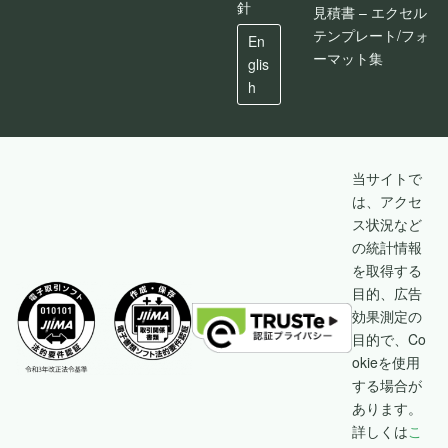
針
見積書 – エクセル
テンプレート/フォ
En
ーマット集
glis
h
当サイトで
は、アクセ
ス状況など
の統計情報
を取得する
目的、広告
効果測定の
目的で、Co
okieを使用
する場合が
あります。
詳しくは
こ