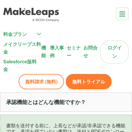
料金プラン
メイクリープス料
機
導入事
セミナ
お問合
ログイ
金
能
例
ー
せ
ン
Salesforce版料
金
資料請求 (無料)
無料トライアル
承認機能とはどんな機能ですか？
書類を送付する前に、上長などが承認/非承認できる機能
です。承認を得ていない書類は、送付とPDFダウンロー