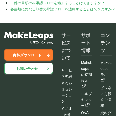
一部の書類のみ承認フローを追加することはできますか？
各書類に異なる順番の承認フローを適用することはできますか？
サー
サポ
コン
ビス
ート
テン
につ
情報
ツ
資料ダウンロード
いて
MakeL
MakeL
お問い合わせ
eaps
eaps
サービ
の初期
ラボ
ス概要
設定
料金シ
ビジネ
ミュレ
ヘルプ
スお役
ーショ
センタ
立ち情
ン
ー
報
ML4S
Q&A
資料ダ
F紹介