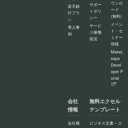
ウンロ
サポー
楽天銀
ード
トポリ
行プラ
(無料)
シー
ン
イベン
サービ
導入事
ト・セ
ス稼働
例
ミナー
状況
情報
MakeL
eaps
Devel
oper P
ortal
会社
無料エクセル
情報
テンプレート
会社概
ビジネス文書 – エ