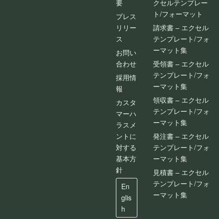
要
クセルテンプレー
ト/フォーマット
プレス
リリー
請求書 – エクセル
ス
テンプレート/フォ
ーマット集
お問い
合わせ
受領書 – エクセル
テンプレート/フォ
採用情
ーマット集
報
領収書 – エクセル
カスタ
テンプレート/フォ
マーハ
ーマット集
ラスメ
ントに
発注書 – エクセル
対する
テンプレート/フォ
基本方
ーマット集
針
見積書 – エクセル
テンプレート/フォ
En
ーマット集
glis
h