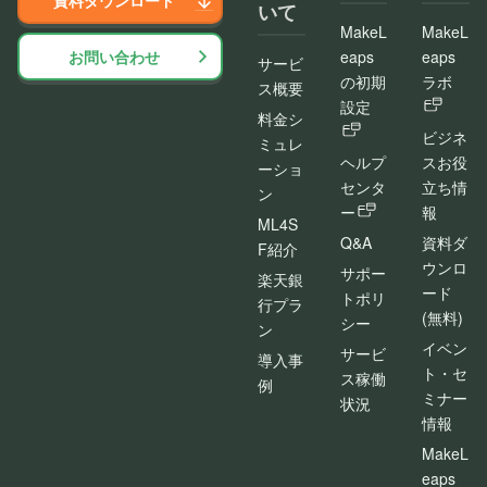
資料ダウンロード
いて
MakeL
MakeL
お問い合わせ
eaps
eaps
サービ
の初期
ラボ
ス概要
設定
料金シ
ビジネ
ミュレ
ヘルプ
スお役
ーショ
センタ
立ち情
ン
ー
報
ML4S
Q&A
資料ダ
F紹介
ウンロ
サポー
楽天銀
ード
トポリ
行プラ
(無料)
シー
ン
イベン
サービ
導入事
ト・セ
ス稼働
例
ミナー
状況
情報
MakeL
eaps