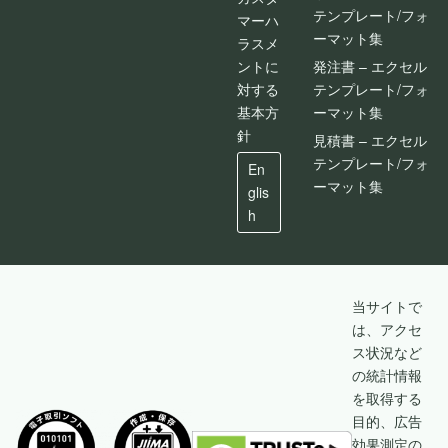
テンプレート/フォ
マーハ
ーマット集
ラスメ
ントに
発注書 – エクセル
対する
テンプレート/フォ
基本方
ーマット集
針
見積書 – エクセル
テンプレート/フォ
En
ーマット集
glis
h
当サイトで
は、アクセ
ス状況など
の統計情報
を取得する
目的、広告
効果測定の