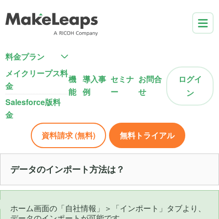
料金プラン
メイクリープス料
機
導入事
セミナ
お問合
ログイ
金
能
例
ー
せ
ン
Salesforce版料
金
資料請求 (無料)
無料トライアル
データのインポート方法は？
ホーム画面の「自社情報」＞「インポート」タブより、
データのインポートが可能です。