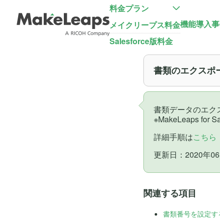
料金プラン
機能
導入事
メイクリープス料金
Salesforce版料金
書類のエクスポ
書類データのエク
※MakeLeaps 
詳細手順は
こちら
更新日：2020年06
関連する項目
書類番号を設定す