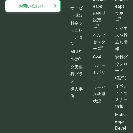
お問い合わせ
eaps
eaps
サービ
の初期
ラボ
ス概要
設定
料金シ
ビジネ
ミュレ
ヘルプ
スお役
ーショ
センタ
立ち情
ン
ー
報
ML4S
Q&A
資料ダ
F紹介
ウンロ
サポー
楽天銀
ード
トポリ
行プラ
(無料)
シー
ン
イベン
サービ
導入事
ト・セ
ス稼働
例
ミナー
状況
情報
MakeL
eaps
Devel