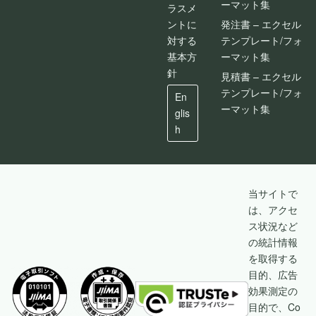
ーマット集
ラスメ
ントに
発注書 – エクセル
対する
テンプレート/フォ
基本方
ーマット集
針
見積書 – エクセル
テンプレート/フォ
En
ーマット集
glis
h
当サイトで
は、アクセ
ス状況など
の統計情報
を取得する
目的、広告
効果測定の
目的で、Co