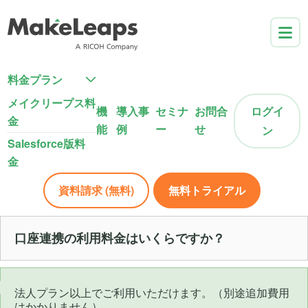
料金プラン
メイクリープス料
機
導入事
セミナ
お問合
ログイ
金
能
例
ー
せ
ン
Salesforce版料
金
資料請求 (無料)
無料トライアル
口座連携の利用料金はいくらですか？
法人プラン以上でご利用いただけます。（別途追加費用
はかかりません）