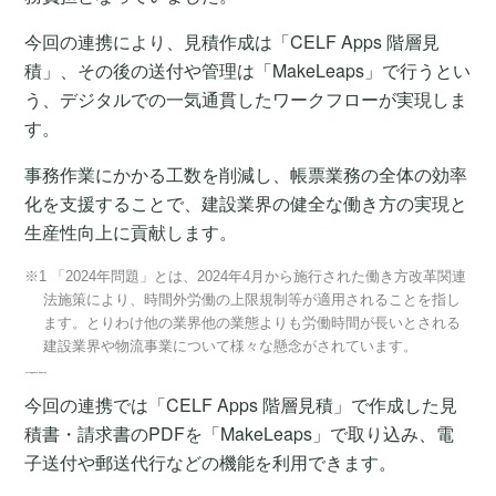
今回の連携により、見積作成は「CELF Apps 階層見
積」、その後の送付や管理は「MakeLeaps」で行うとい
う、デジタルでの一気通貫したワークフローが実現しま
す。
事務作業にかかる工数を削減し、帳票業務の全体の効率
化を支援することで、建設業界の健全な働き方の実現と
生産性向上に貢献します。
※1 「2024年問題」とは、2024年4月から施行された働き方改革関連
法施策により、時間外労働の上限規制等が適用されることを指し
ます。とりわけ他の業界他の業態よりも労働時間が長いとされる
建設業界や物流事業について様々な懸念がされています。
「CELF App階層見積」連携機能の概要
今回の連携では「CELF Apps 階層見積」で作成した見
積書・請求書のPDFを「MakeLeaps」で取り込み、電
子送付や郵送代行などの機能を利用できます。