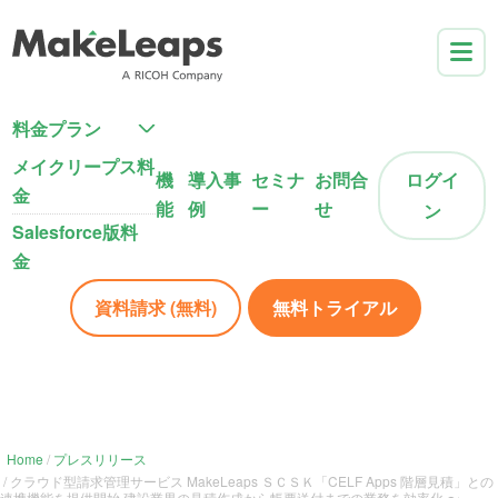
料金プラン
メイクリープス料
機
導入事
セミナ
お問合
ログイ
金
能
例
ー
せ
ン
Salesforce版料
金
資料請求 (無料)
無料トライアル
Home
プレスリリース
クラウド型請求管理サービス MakeLeaps ＳＣＳＫ「CELF Apps 階層見積」との
連携機能を提供開始 建設業界の見積作成から帳票送付までの業務を効率化 〜