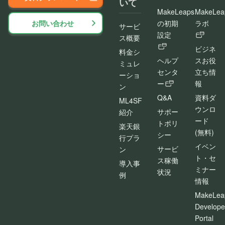
いて
MakeLeaps
MakeLea
お問い合わせ
の初期
ラボ
サービ
設定
ス概要
ビジネ
料金シ
ヘルプ
スお役
ミュレ
センタ
立ち情
ーショ
ー
報
ン
Q&A
資料ダ
ML4SF
ウンロ
サポー
紹介
ード
トポリ
楽天銀
(無料)
シー
行プラ
イベン
サービ
ン
ト・セ
ス稼働
導入事
ミナー
状況
例
情報
MakeLea
Develope
Portal