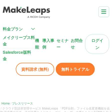
料金プラン
メイクリープス料
機
導入事
セミナ
お問合
ログイ
金
能
例
ー
せ
ン
Salesforce版料
金
資料請求 (無料)
無料トライアル
Home
プレスリリース
クラウド型請求管理サービス MakeLeaps 「PDF分割」ファイル名変更機能を追
加 請求書の出力・送付作業をよりスムーズに。ユーザーの声をもとに利便性を向上