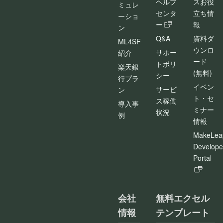
ヘルプ
スお役
ミュレ
センタ
立ち情
ーショ
ー
報
ン
Q&A
資料ダ
ML4SF
ウンロ
サポー
紹介
ード
トポリ
楽天銀
(無料)
シー
行プラ
イベン
サービ
ン
ト・セ
ス稼働
導入事
ミナー
状況
例
情報
MakeLea
Develope
Portal
会社
無料エクセル
情報
テンプレート