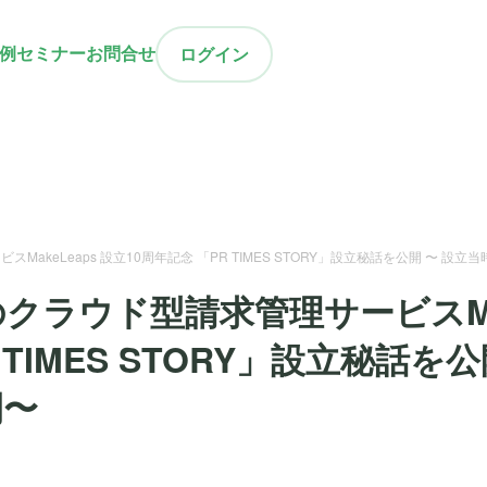
例
セミナー
お問合せ
ログイン
akeLeaps 設立10周年記念 「PR TIMES STORY」設立秘話を公開 〜 設
ラウド型請求管理サービスMak
 TIMES STORY」設立秘話を
開〜