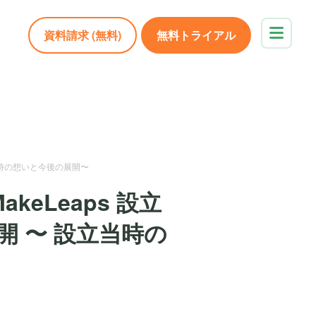
資料請求 (無料)
無料トライアル
立当時の想いと今後の展開〜
eLeaps 設立
公開 〜 設立当時の