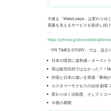
今後も「MakeLeaps」は変わ
基盤を支えるサービスを提供し続け
PR TIMES STORY 特集記事
https://prtimes.jp/story/detail/qb6m
「PR TIMES STORY」では
日本の慣習に違和感 – オース
実は販売目的ではなかった？！Mak
外国と日本の違いを実感「事例
カスタマーサクセスの台頭 顧客
変わりゆく法制度、そしてリコー
今後の展開
メイクリープス 10周年 特集ウェブサイト