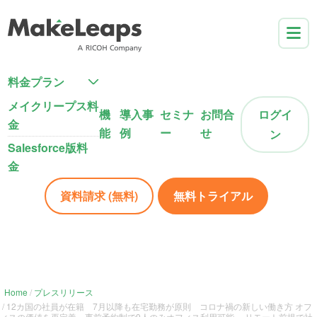
料金プラン
メイクリープス料
機
導入事
セミナ
お問合
ログイ
金
能
例
ー
せ
ン
Salesforce版料
金
資料請求 (無料)
無料トライアル
Home
プレスリリース
12カ国の社員が在籍 7月以降も在宅勤務が原則 コロナ禍の新しい働き方 オフ
ィスの価値を再定義 事前予約制で9人のみオフィス利用可能 ～リモート前提で社