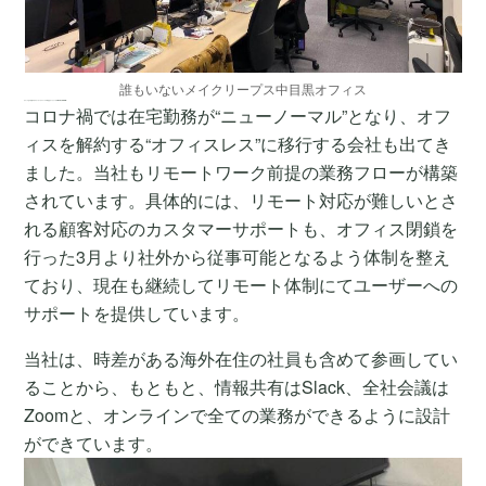
誰もいないメイクリープス中目黒オフィス
オフィスは“支店”や“ワーキングスペース” 本社はオンラインのSlackやZoom
コロナ禍では在宅勤務が“ニューノーマル”となり、オフ
ィスを解約する“オフィスレス”に移行する会社も出てき
ました。当社もリモートワーク前提の業務フローが構築
されています。具体的には、リモート対応が難しいとさ
れる顧客対応のカスタマーサポートも、オフィス閉鎖を
行った3月より社外から従事可能となるよう体制を整え
ており、現在も継続してリモート体制にてユーザーへの
サポートを提供しています。
当社は、時差がある海外在住の社員も含めて参画してい
ることから、もともと、情報共有はSlack、全社会議は
Zoomと、オンラインで全ての業務ができるように設計
ができています。