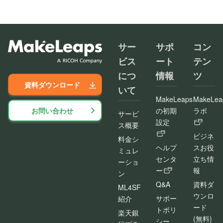
サー
サポ
コン
ビス
ート
テン
につ
情報
ツ
資料ダウンロード
いて
MakeLeaps
MakeLea
お問い合わせ
の初期
ラボ
サービ
設定
ス概要
ビジネ
料金シ
ヘルプ
スお役
ミュレ
センタ
立ち情
ーショ
ー
報
ン
Q&A
資料ダ
ML4SF
ウンロ
サポー
紹介
ード
トポリ
楽天銀
(無料)
シー