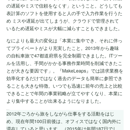
の遅延やミスで信頼をなくす」ということ。どうしても
表計算のソフトを使用すると人の手で入力作業を行うた
め ミスや遅延が出てしまうが、クラウドで管理されて
いるため遅延やミスが大幅に減らすこともできました。
なによりも最大の変化は「本業に集中でき、それに伴っ
てプライベートがより充実したこと。2013年から趣味
の自転車旅で47都道府県を完全制覇できました。ITツー
ルを活用し、手間がかかる事務作業時間を削減できたこ
とが大きな要因です」。『MakeLeaps』では請求業務を
効率化するだけではなく過去のデータも簡単に参照でき
ることも大きな特徴。いつでも迅速に前年の売上と比較
できることで年間の事業戦略が立てやすくなり、本業に
より集中することが出来るようになりました。
松田さんからのコメント
2012年ごろから旅をしながら仕事をする活動をはじ
め、現在年間100日前後は、オフィスではなく国内外に
滞在していると思います。（2015年は年間187日でし