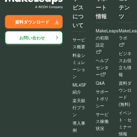
ビス
ート
テン
につ
情報
ツ
資料ダウンロード
いて
MakeLeaps
MakeLea
お問い合わせ
の初期
ラボ
サービ
設定
ス概要
ビジネ
料金シ
ヘルプ
スお役
ミュレ
センタ
立ち情
ーショ
ー
報
ン
Q&A
資料ダ
ML4SF
ウンロ
サポー
紹介
ード
トポリ
楽天銀
(無料)
シー
行プラ
イベン
サービ
ン
ト・セ
ス稼働
導入事
ミナー
状況
例
情報