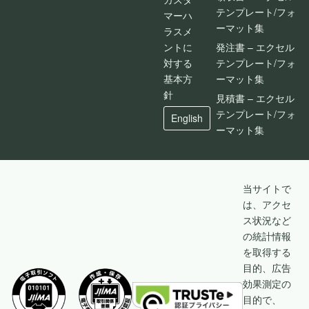
テンプレート/フォ
マーハ
ーマット集
ラスメ
ントに
発注書 – エクセル
対する
テンプレート/フォ
基本方
ーマット集
針
見積書 – エクセル
テンプレート/フォ
English
ーマット集
当サイトで
は、アクセ
ス状況など
の統計情報
を取得する
目的、広告
効果測定の
目的で、