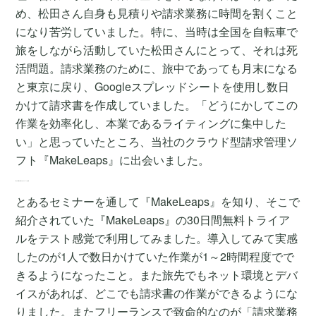
め、松田さん自身も見積りや請求業務に時間を割くこと
になり苦労していました。特に、当時は全国を自転車で
旅をしながら活動していた松田さんにとって、それは死
活問題。請求業務のために、旅中であっても月末になる
と東京に戻り、Googleスプレッドシートを使用し数日
かけて請求書を作成していました。「どうにかしてこの
作業を効率化し、本業であるライティングに集中した
い」と思っていたところ、当社のクラウド型請求管理ソ
フト『MakeLeaps』に出会いました。
導入で本業に集中でき プライベートも充実
とあるセミナーを通して『MakeLeaps』を知り、そこで
紹介されていた『MakeLeaps』の30日間無料トライア
ルをテスト感覚で利用してみました。導入してみて実感
したのが1人で数日かけていた作業が1～2時間程度でで
きるようになったこと。また旅先でもネット環境とデバ
イスがあれば、どこでも請求書の作業ができるようにな
りました。またフリーランスで致命的なのが「請求業務