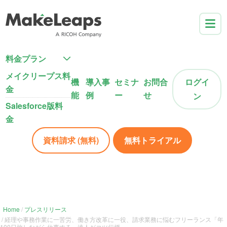
料金プラン
メイクリープス料
機
導入事
セミナ
お問合
ログイ
金
能
例
ー
せ
ン
Salesforce版料
金
資料請求 (無料)
無料トライアル
Home
プレスリリース
経理や事務作業に一苦労、働き方改革に一役、請求業務に悩むフリーランス「年
100日旅しながら仕事する」達人がコツ伝授