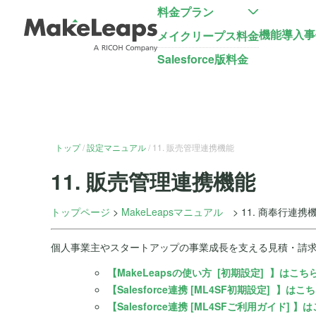
料金プラン
機能
導入事
メイクリープス料金
Salesforce版料金
トップ
設定マニュアル
11. 販売管理連携機能
11. 販売管理連携機能
トップページ
>
MakeLeapsマニュアル
> 11. 商奉行連携
個人事業主やスタートアップの事業成長を支える見積・請求・
【
MakeLeaps
の使い方 [初期設定] 】はこち
【Salesforce連携 [ML4SF初期設定] 】はこ
【Salesforce連携 [ML4SFご利用ガイド] 】