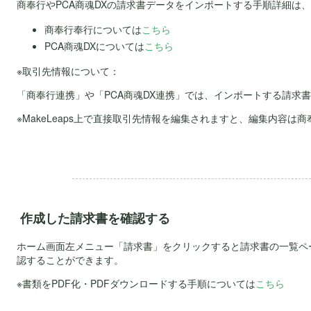
商奉行やPCA商魂DXの請求書データをインポートする手順詳細は
商奉行奉行については
こちら
PCA商魂DXについては
こちら
※取引先情報について：
「商奉行連携」や「PCA商魂DX連携」では、インポートする請求書デ
※MakeLeaps上で直接取引先情報を編集されますと、編集内容
.
作成した請求書を確認する
ホーム画面左メニュー「請求書」をクリックすると請求書の一覧ペ
認することができます。
※書類をPDF化・PDFダウンロードする手順については
こちら