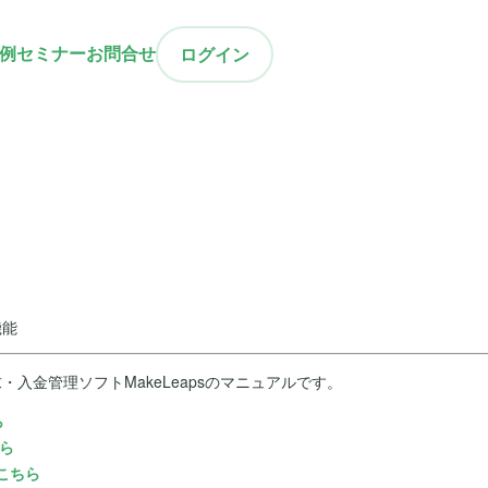
例
セミナー
お問合せ
ログイン
機能
入金管理ソフトMakeLeapsのマニュアルです。
ら
ちら
はこちら