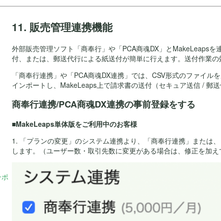
11. 販売管理連携機能
外部販売管理ソフト「商奉行」や「PCA商魂DX」とMakeLeap
付、または、郵送代行による紙送付が簡単に行えます。送付作業の
「商奉行連携」や「PCA商魂DX連携」では、CSV形式のファイルを用
インポートし、MakeLeaps上で請求書の送付（セキュア送信 / 
商奉行連携/PCA商魂DX連携の事前登録をする
■MakeLeaps単体版をご利用中のお客様
1. 「プランの変更」のシステム連携より、「商奉行連携」または、
します。（ユーザー数・取引先数に変更がある場合は、修正を加え
ンポ