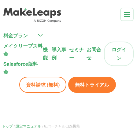
料金プラン
メイクリープス料
機
導入事
セミナ
お問合
ログイ
金
能
例
ー
せ
ン
Salesforce版料
金
資料請求 (無料)
無料トライアル
トップ
設定マニュアル
6.バーチャル口座機能