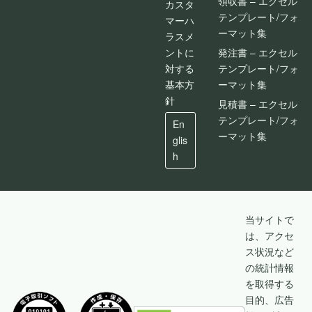
領収書 – エクセル
カスタ
テンプレート/フォ
マーハ
ーマット集
ラスメ
ントに
発注書 – エクセル
対する
テンプレート/フォ
基本方
ーマット集
針
見積書 – エクセル
テンプレート/フォ
En
ーマット集
glis
h
当サイトで
は、アクセ
ス状況など
の統計情報
を取得する
目的、広告