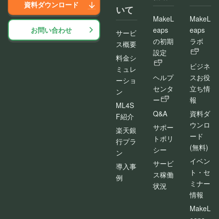
資料ダウンロード
いて
MakeL
MakeL
お問い合わせ
eaps
eaps
サービ
の初期
ラボ
ス概要
設定
料金シ
ビジネ
ミュレ
ヘルプ
スお役
ーショ
センタ
立ち情
ン
ー
報
ML4S
Q&A
資料ダ
F紹介
ウンロ
サポー
楽天銀
ード
トポリ
行プラ
(無料)
シー
ン
イベン
サービ
導入事
ト・セ
ス稼働
例
ミナー
状況
情報
MakeL