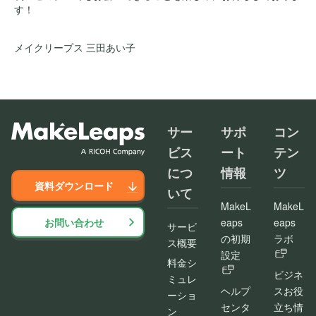
す！
メイクリープス 三田あい子
サー
サポ
コン
ビス
ート
テン
につ
情報
ツ
資料ダウンロード
いて
MakeL
MakeL
お問い合わせ
eaps
eaps
サービ
の初期
ラボ
ス概要
設定
料金シ
ビジネ
ミュレ
ヘルプ
スお役
ーショ
センタ
立ち情
ン