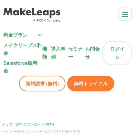
料金プラン
メイクリープス料
機
導入事
セミナ
お問合
ログイ
金
能
例
ー
せ
ン
Salesforce版料
金
資料請求 (無料)
無料トライアル
トップ
資料ダウンロード(無料)
セミナー資料ダウンロード(2020年5月26日開催）