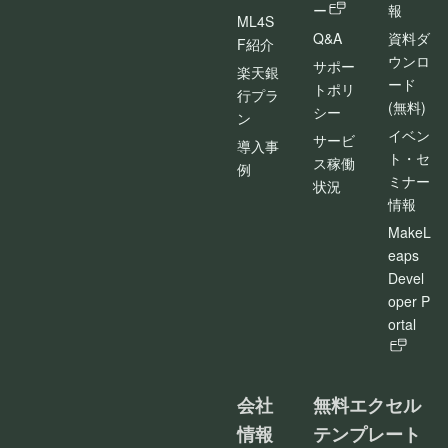
ー
報
ML4S
Q&A
資料ダ
F紹介
ウンロ
サポー
楽天銀
ード
トポリ
行プラ
(無料)
シー
ン
イベン
サービ
導入事
ト・セ
ス稼働
例
ミナー
状況
情報
MakeL
eaps
Devel
oper P
ortal
会社
無料エクセル
情報
テンプレート