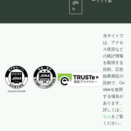
ーマット集
glis
h
当サイトで
は、アクセ
ス状況など
の統計情報
を取得する
目的、広告
効果測定の
目的で、Co
okieを使用
する場合が
あります。
詳しくは
こ
ちら
をご覧
ください。