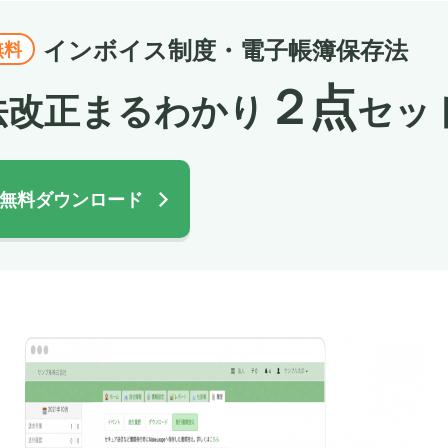
インボイス制度・電子帳簿保存法
無料
２点
法改正まるわかり
セッ
無料ダウンロード