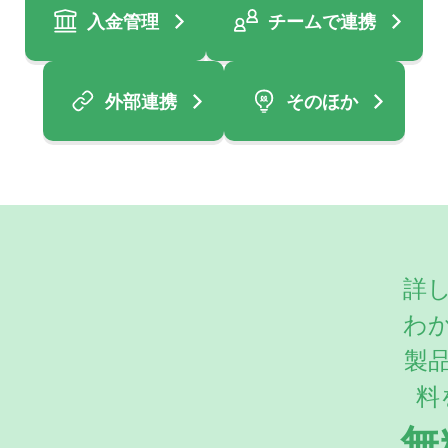
入金管理
チームで連携
外部連携
そのほか
詳
わ
製
料
無