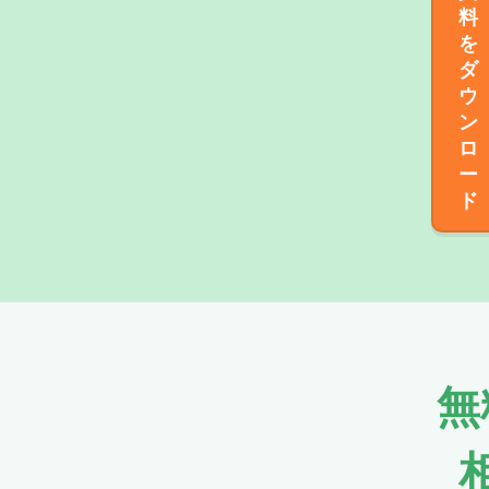
料
を
ダ
ウ
ン
ロ
ー
ド
無