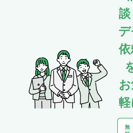
談
デ
依
お
軽
無