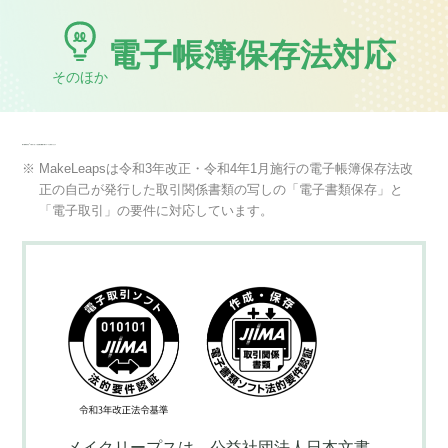
電子帳簿保存法対応
そのほか
電子帳簿保存法
の要件に沿って送信(発行)書類の電子データを保存できます
※
※ MakeLeapsは令和3年改正・令和4年1月施行の電子帳簿保存法改
正の自己が発行した取引関係書類の写しの「電子書類保存」と
「電子取引」の要件に対応しています。
メイクリープスは、公益社団法人日本文書