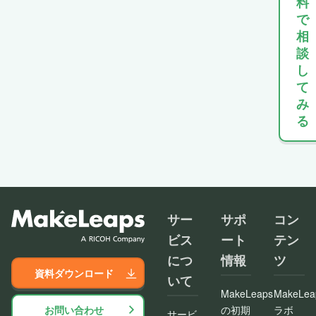
料
で
相
談
し
て
み
る
サー
サポ
コン
ビス
ート
テン
につ
情報
ツ
資料ダウンロード
いて
MakeLeaps
MakeLea
お問い合わせ
の初期
ラボ
サービ