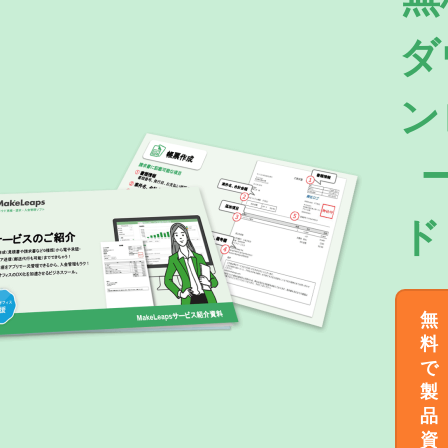
ダ
ン
ド
無
料
で
製
品
資