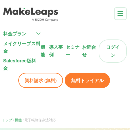
料金プラン
メイクリープス料
機
導入事
セミナ
お問合
ログイ
金
能
例
ー
せ
ン
Salesforce版料
金
資料請求 (無料)
無料トライアル
トップ
機能
電子帳簿保存法対応