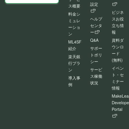
設定
ス概要
ビジネ
料金シ
ヘルプ
スお役
ミュレ
センタ
立ち情
ーショ
ー
報
ン
Q&A
資料ダ
ML4SF
ウンロ
サポー
紹介
ード
トポリ
楽天銀
(無料)
シー
行プラ
イベン
サービ
ン
ト・セ
ス稼働
導入事
ミナー
状況
例
情報
MakeLea
Develope
Portal