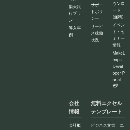
ウンロ
サポー
楽天銀
ード
トポリ
行プラ
(無料)
シー
ン
イベン
サービ
導入事
ト・セ
ス稼働
例
ミナー
状況
情報
MakeL
eaps
Devel
oper P
ortal
会社
無料エクセル
情報
テンプレート
会社概
ビジネス文書 – エ