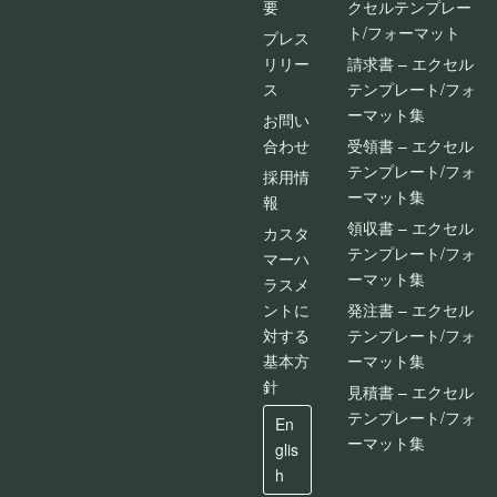
要
クセルテンプレー
ト/フォーマット
プレス
リリー
請求書 – エクセル
ス
テンプレート/フォ
ーマット集
お問い
合わせ
受領書 – エクセル
テンプレート/フォ
採用情
ーマット集
報
領収書 – エクセル
カスタ
テンプレート/フォ
マーハ
ーマット集
ラスメ
ントに
発注書 – エクセル
対する
テンプレート/フォ
基本方
ーマット集
針
見積書 – エクセル
テンプレート/フォ
En
ーマット集
glis
h