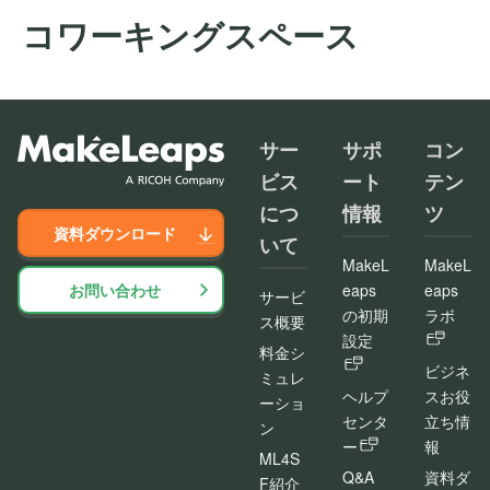
コワーキングスペース
サー
サポ
コン
ビス
ート
テン
につ
情報
ツ
資料ダウンロード
いて
MakeL
MakeL
お問い合わせ
eaps
eaps
サービ
の初期
ラボ
ス概要
設定
料金シ
ビジネ
ミュレ
ヘルプ
スお役
ーショ
センタ
立ち情
ン
ー
報
ML4S
Q&A
資料ダ
F紹介