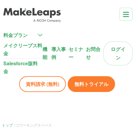
料金プラン
メイクリープス料
機
導入事
セミナ
お問合
ログイ
金
能
例
ー
せ
ン
Salesforce版料
金
資料請求 (無料)
無料トライアル
トップ
コワーキングスペース