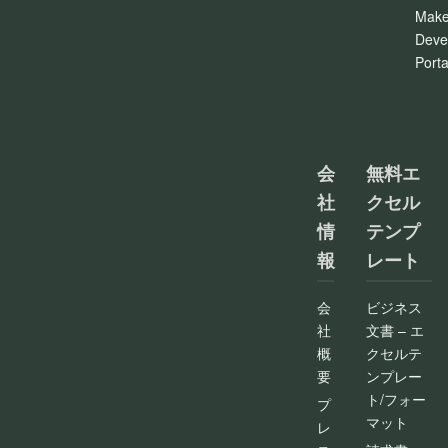
Make
Deve
Porta
会
無料エ
社
クセル
情
テンプ
報
レート
会
ビジネス
社
文書 – エ
概
クセルテ
要
ンプレー
ト/フォー
プ
マット
レ