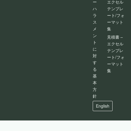
ー
エクセル
ハ
テンプレ
ラ
ート/フォ
ス
ーマット
メ
集
ン
見積書 –
ト
エクセル
に
テンプレ
対
ート/フォ
す
ーマット
る
集
基
本
方
針
English