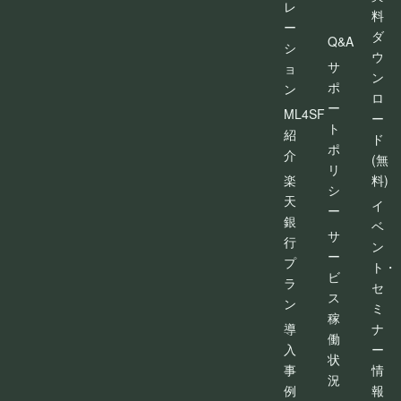
レ
料
ー
ダ
Q&A
シ
ウ
サ
ョ
ン
ポ
ン
ロ
ー
ML4SF
ー
ト
紹
ド
ポ
介
(無
リ
楽
料)
シ
天
イ
ー
銀
ベ
サ
行
ン
ー
プ
ト・
ビ
ラ
セ
ス
ン
ミ
稼
導
ナ
働
入
ー
状
事
情
況
例
報