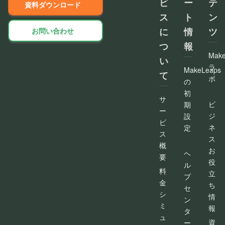
ビ
ー
テ
資料ダウンロード
ス
ト
ン
に
情
ツ
お問い合わせ
つ
報
Make
い
ラ
MakeLeaps
て
ボ
の
初
サ
ビ
期
ー
ジ
設
ビ
ネ
定
ス
ス
概
お
ヘ
要
役
ル
料
立
プ
金
ち
セ
シ
情
ン
ミ
報
タ
ュ
資
ー