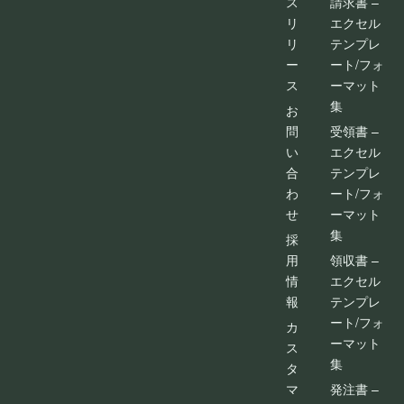
ス
請求書 –
リ
エクセル
リ
テンプレ
ー
ート/フォ
ス
ーマット
集
お
問
受領書 –
い
エクセル
合
テンプレ
わ
ート/フォ
せ
ーマット
集
採
用
領収書 –
情
エクセル
報
テンプレ
ート/フォ
カ
ーマット
ス
集
タ
マ
発注書 –