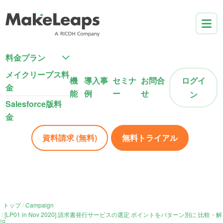
料金プラン
メイクリープス料
機
導入事
セミナ
お問合
ログイ
金
能
例
ー
せ
ン
Salesforce版料
金
資料請求 (無料)
無料トライアル
トップ
Campaign
[LP01 in Nov 2020] 請求書発行サービスの選定 ポイントをパターン別に 比較・解
説