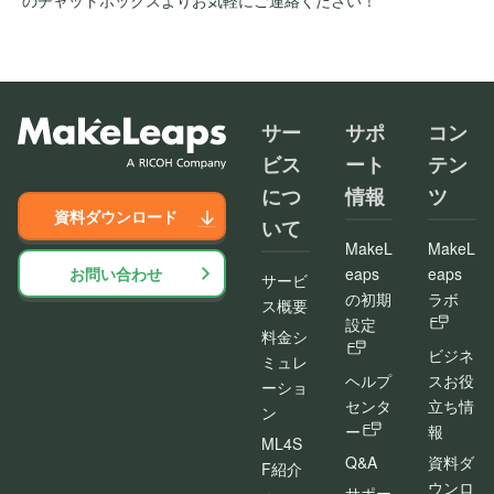
のチャットボックスよりお気軽にご連絡ください！
サー
サポ
コン
ビス
ート
テン
につ
情報
ツ
資料ダウンロード
いて
MakeL
MakeL
お問い合わせ
eaps
eaps
サービ
の初期
ラボ
ス概要
設定
料金シ
ビジネ
ミュレ
ヘルプ
スお役
ーショ
センタ
立ち情
ン
ー
報
ML4S
Q&A
資料ダ
F紹介
ウンロ
サポー