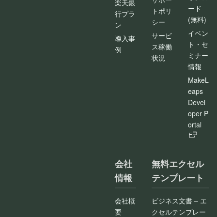
楽天銀
ード
トポリ
行プラ
(無料)
シー
ン
イベン
サービ
導入事
ト・セ
ス稼働
例
ミナー
状況
情報
MakeL
eaps
Devel
oper P
ortal
会社
無料エクセル
情報
テンプレート
会社概
ビジネス文書 – エ
要
クセルテンプレー