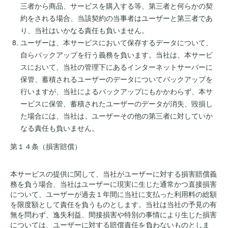
三者から商品、サービスを購入する等、第三者と何らかの契
約をされる場合、当該契約の当事者はユーザーと第三者であ
り、当社はいかなる責任も負いません。
ユーザーは、本サービスにおいて保存するデータについて、
自らバックアップを行う義務を負います。当社は、本サービ
スにおいて、当社の管理下にあるインターネットサーバーに
保管、蓄積されるユーザーのデータについてバックアップを
行いますが、当社によるバックアップにもかかわらず、本サ
ービスに保管、蓄積されたユーザーのデータが消失、毀損し
た場合には、当社は、ユーザーその他の第三者に対していか
なる責任も負いません。
第１４条（損害賠償）
本サービスの提供に関して、当社がユーザーに対する損害賠償義
務を負う場合、当社はユーザーに現実に生じた通常かつ直接損害
について、ユーザーが過去１年間に当社に支払った利用料の総額
を限度額として責任を負うものとします。当社は当社の予見の有
無を問わず、逸失利益、間接損害や特別の事情により生じた損害
については、ユーザーに対する賠償責任を負わないものとしま