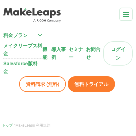
料金プラン
メイクリープス料
機
導入事
セミナ
お問合
ログイ
金
能
例
ー
せ
ン
Salesforce版料
金
資料請求 (無料)
無料トライアル
トップ
MakeLeaps 利用規約