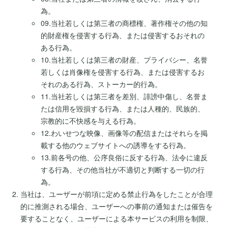
為。
09.当社若しくは第三者の商標権、著作権その他の知
的財産権を侵害する行為、または侵害するおそれの
ある行為。
10.当社若しくは第三者の財産、プライバシー、名誉
若しくは肖像権を侵害する行為、または侵害するお
それのある行為、ストーカー的行為。
11.当社若しくは第三者を差別、誹謗中傷し、名誉ま
たは信用を毀損する行為、または人種的、民族的、
宗教的に不快感を与える行為。
12.わいせつな映像、画像等の配信またはそれらを掲
載する他のウェブサイトへの誘導をする行為。
13.前各号の他、公序良俗に反する行為、法令に違反
する行為、その他当社が不適切と判断する一切の行
為。
当社は、ユーザーが前項に定める禁止行為をしたことが合理
的に推測される場合、ユーザーへの事前の通知または催告を
要することなく、ユーザーによる本サービスの利用を制限、