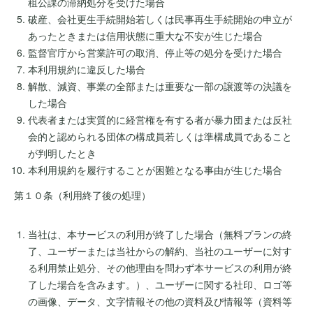
租公課の滞納処分を受けた場合
破産、会社更生手続開始若しくは民事再生手続開始の申立が
あったときまたは信用状態に重大な不安が生じた場合
監督官庁から営業許可の取消、停止等の処分を受けた場合
本利用規約に違反した場合
解散、減資、事業の全部または重要な一部の譲渡等の決議を
した場合
代表者または実質的に経営権を有する者が暴力団または反社
会的と認められる団体の構成員若しくは準構成員であること
が判明したとき
本利用規約を履行することが困難となる事由が生じた場合
第１０条（利用終了後の処理）
当社は、本サービスの利用が終了した場合（無料プランの終
了、ユーザーまたは当社からの解約、当社のユーザーに対す
る利用禁止処分、その他理由を問わず本サービスの利用が終
了した場合を含みます。）、ユーザーに関する社印、ロゴ等
の画像、データ、文字情報その他の資料及び情報等（資料等