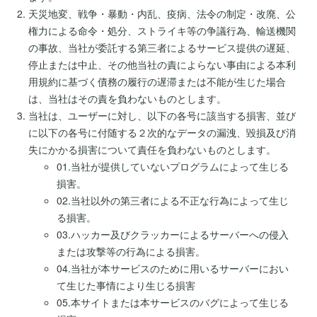
天災地変、戦争・暴動・内乱、疫病、法令の制定・改廃、公
権力による命令・処分、ストライキ等の争議行為、輸送機関
の事故、当社が委託する第三者によるサービス提供の遅延、
停止または中止、その他当社の責によらない事由による本利
用規約に基づく債務の履行の遅滞または不能が生じた場合
は、当社はその責を負わないものとします。
当社は、ユーザーに対し、以下の各号に該当する損害、並び
に以下の各号に付随する２次的なデータの漏洩、毀損及び消
失にかかる損害について責任を負わないものとします。
01.当社が提供していないプログラムによって生じる
損害。
02.当社以外の第三者による不正な行為によって生じ
る損害。
03.ハッカー及びクラッカーによるサーバーへの侵入
または攻撃等の行為による損害。
04.当社が本サービスのために用いるサーバーにおい
て生じた事情により生じる損害
05.本サイトまたは本サービスのバグによって生じる