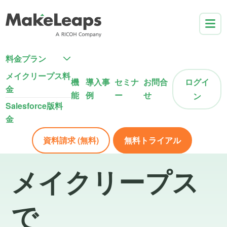
料金プラン
メイクリープス料
機
導入事
セミナ
お問合
ログイ
金
能
例
ー
せ
ン
Salesforce版料
金
資料請求 (無料)
無料トライアル
メイクリープス
で