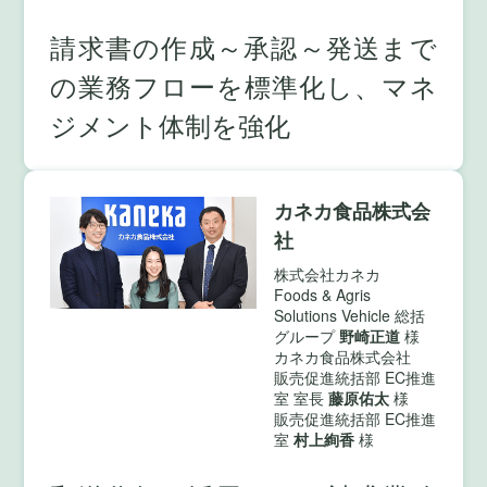
請求書の作成～承認～発送まで
の業務フローを標準化し、マネ
ジメント体制を強化
カネカ食品株式会
社
株式会社カネカ
Foods & Agris
Solutions Vehicle 総括
グループ
野崎正道
様
カネカ食品株式会社
販売促進統括部 EC推進
室 室長
藤原佑太
様
販売促進統括部 EC推進
室
村上絢香
様