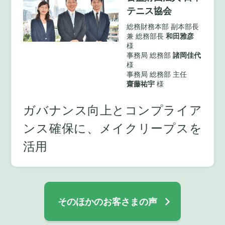
テニス協会
総務財務本部 副本部長
兼 総務部長
和田雅彦
様
事務局 総務部
諸岡佳代
様
事務局 総務部 主任
齋藤祐宇
様
ガバナンス向上とコンプライア
ンス確保に、メイクリープスを
活用
そのほかのお客さまの声